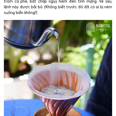
trộm cà phê, bất chấp nguy hiểm đến tính mạng. Về sau,
lệnh này được bãi bỏ. (Không biết trước đó đã có ai bị ném
xuống biển không?)