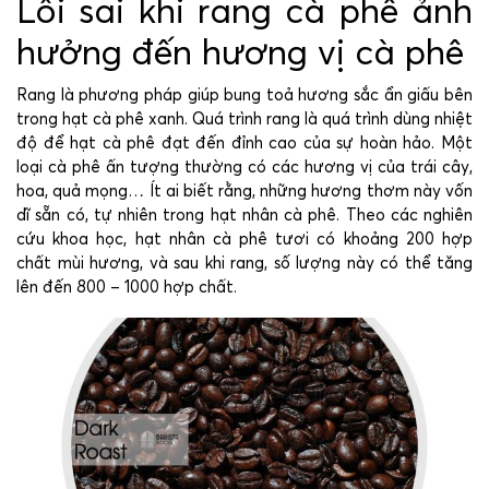
Lỗi sai khi rang cà phê ảnh
hưởng đến hương vị cà phê
Rang là phương pháp giúp bung toả hương sắc ẩn giấu bên
trong hạt cà phê xanh. Quá trình rang là quá trình dùng nhiệt
độ để hạt cà phê đạt đến đỉnh cao của sự hoàn hảo. Một
loại cà phê ấn tượng thường có các hương vị của trái cây,
hoa, quả mọng… Ít ai biết rằng, những hương thơm này vốn
dĩ sẵn có, tự nhiên trong hạt nhân cà phê. Theo các nghiên
cứu khoa học, hạt nhân cà phê tươi có khoảng 200 hợp
chất mùi hương, và sau khi rang, số lượng này có thể tăng
lên đến 800 – 1000 hợp chất.