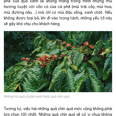
phê của quả xanh sẽ không mang trong mình những mùi
hương tuyệt vời vốn có của cà phê (mùi trái cây, mùi hoa,
mùi đường nâu…) mà chỉ có mùi đậu sống, xanh chát. Nếu
không được loại bỏ, khi đi vào trong tách, những yếu tố này
sẽ gây khó chịu cho khách hàng.
Không hái quả cà phê xanh hoặc quả chín quá
Tương tự, việc hái những quả chín quá mức cũng không phải
lựa chọn tốt nhất. Những quả chín quá sẽ có vị chua không