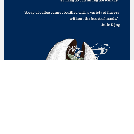
Barista School là học viện đào tạo pha chế cà phê đặc sản
hàng đầu tại Việt Nam với hành trình 10 năm kinh nghiệm
nghiên cứu và giảng dạy. Trường sở hữu đội ngũ giảng viên