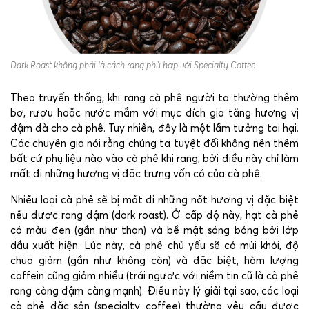
Dark Roast không phải là cách rang phù hợp với Specialty Coffee
Theo truyến thống, khi rang cà phê người ta thường thêm
bơ, rượu hoặc nước mắm với mục đích gia tăng hương vị
đậm đà cho cà phê. Tuy nhiên, đây là một lầm tưởng tai hại.
Các chuyên gia nói rằng chúng ta tuyệt đối không nên thêm
bất cứ phụ liệu nào vào cà phê khi rang, bởi điều này chỉ làm
mất đi những hương vị đặc trưng vốn có của cà phê.
Nhiều loại cà phê sẽ bị mất đi những nốt hương vị đặc biệt
nếu được rang đậm (dark roast). Ở cấp độ này, hạt cà phê
có màu đen (gần như than) và bề mặt sáng bóng bởi lớp
dầu xuất hiện. Lúc này, cà phê chủ yếu sẽ có mùi khói, độ
chua giảm (gần như không còn) và đặc biệt, hàm lượng
caffein cũng giảm nhiều (trái ngược với niềm tin cũ là cà phê
rang càng đậm càng mạnh). Điều này lý giải tại sao, các loại
cà phê đặc sản (specialty coffee) thường yêu cầu được