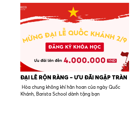
ĐẠI LỄ RỘN RÀNG – ƯU ĐÃI NGẬP TRÀN
Hòa chung không khí hân hoan của ngày Quốc
Khánh, Barista School dành tặng bạn