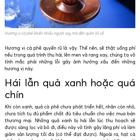
Hương vị cà phê khiến nhiều người say mê đến quên lối về
Hương vị cà phê quyến rũ là vậy. Thế nên, sẽ thật uổng phí
nếu trong quá trình thu hái, lên men và rang xay, chúng ta vô
tình mắc phải những lỗi gây ảnh hưởng xấu đến những
hương vị này.
Hái lẫn quả xanh hoặc quá
chín
Khi còn xanh, quả cà phê chưa phát triển hết, nhân còn nhỏ,
chưa tích tụ đủ phẩm chất đủ tiêu chuẩn cho việc mua bán
thương mại. Những quả xanh bị hái lẫn lúc thu hoạch sẽ
được sàng lọc và bỏ đi, điều này vô tình gây lãng phí và làm
giảm sản lượng tối đa (có thể đạt được). Ngoài ra, hạt cà