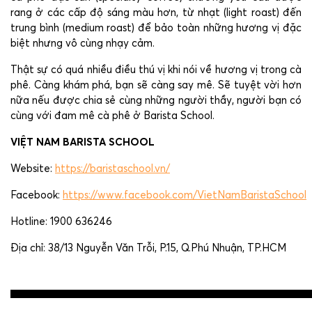
rang ở các cấp độ sáng màu hơn, từ nhạt (light roast) đến
trung bình (medium roast) để bảo toàn những hương vị đặc
biệt nhưng vô cùng nhạy cảm.
Thật sự có quá nhiều điều thú vị khi nói về hương vị trong cà
phê. Càng khám phá, bạn sẽ càng say mê. Sẽ tuyệt vời hơn
nữa nếu được chia sẻ cùng những người thầy, người bạn có
cùng với đam mê cà phê ở Barista School.
VIỆT NAM BARISTA SCHOOL
Website:
https://baristaschool.vn/
Facebook:
https://www.facebook.com/VietNamBaristaSchool
Hotline: 1900 636246
Địa chỉ: 38/13 Nguyễn Văn Trỗi, P.15, Q.Phú Nhuận, TP.HCM
Post