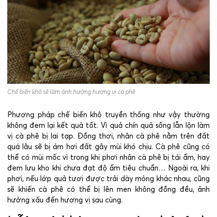
Chế biến khô sẽ làm ảnh hưởng hương vị cà phê
Phương pháp chế biến khô truyền thống như vậy thường
không đem lại kết quả tốt. Vì quả chín quả sống lẫn lộn làm
vị cà phê bị lai tạp. Đồng thơi, nhân cà phê nằm trên đất
quá lâu sẽ bị ám hơi đất gây mùi khó chịu. Cà phê cũng có
thể có mùi mốc vì trong khi phơi nhân cà phê bị tái ẩm, hay
đem lưu kho khi chưa đạt độ ẩm tiêu chuẩn… Ngoài ra, khi
phơi, nếu lớp quả tươi được trải dày mỏng khác nhau, cũng
sẽ khiến cà phê có thể bị lên men không đồng đều, ảnh
hưởng xấu đến hương vị sau cùng.