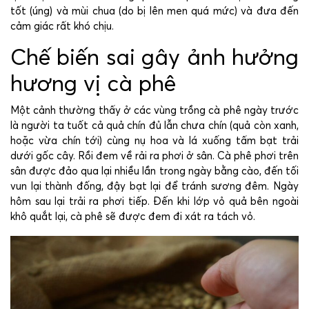
tốt (úng) và mùi chua (do bị lên men quá mức) và đưa đến
cảm giác rất khó chịu.
Chế biến sai gây ảnh hưởng
hương vị cà phê
Một cảnh thường thấy ở các vùng trồng cà phê ngày trước
là người ta tuốt cả quả chín đủ lẫn chưa chín (quả còn xanh,
hoặc vừa chín tới) cùng nụ hoa và lá xuống tấm bạt trải
dưới gốc cây. Rồi đem về rải ra phơi ở sân. Cà phê phơi trên
sân được đảo qua lại nhiều lần trong ngày bằng cào, đến tối
vun lại thành đống, đậy bạt lại để tránh sương đêm. Ngày
hôm sau lại trải ra phơi tiếp. Đến khi lớp vỏ quả bên ngoài
khô quắt lại, cà phê sẽ được đem đi xát ra tách vỏ.