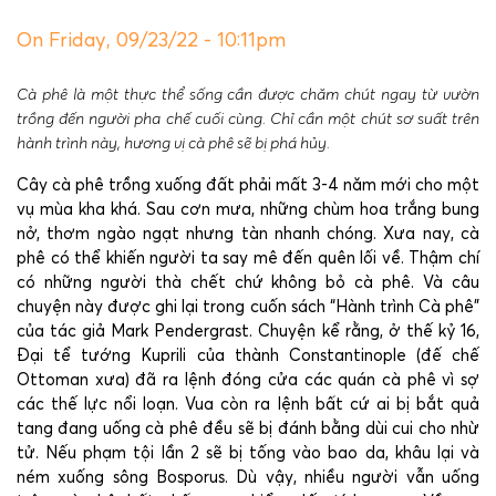
On Friday, 09/23/22 - 10:11pm
Cà phê là một thực thể sống cần được chăm chút ngay từ vườn
trồng đến người pha chế cuối cùng. Chỉ cần một chút sơ suất trên
hành trình này, hương vị cà phê sẽ bị phá hủy.
Cây cà phê trồng xuống đất phải mất 3-4 năm mới cho một
vụ mùa kha khá. Sau cơn mưa, những chùm hoa trắng bung
nở, thơm ngào ngạt nhưng tàn nhanh chóng. Xưa nay, cà
phê có thể khiến người ta say mê đến quên lối về. Thậm chí
có những người thà chết chứ không bỏ cà phê. Và câu
chuyện này được ghi lại trong cuốn sách “Hành trình Cà phê”
của tác giả Mark Pendergrast. Chuyện kể rằng, ở thế kỷ 16,
Đại tể tướng Kuprili của thành Constantinople (đế chế
Ottoman xưa) đã ra lệnh đóng cửa các quán cà phê vì sợ
các thế lực nổi loạn. Vua còn ra lệnh bất cứ ai bị bắt quả
tang đang uống cà phê đều sẽ bị đánh bằng dùi cui cho nhừ
tử. Nếu phạm tội lần 2 sẽ bị tống vào bao da, khâu lại và
ném xuống sông Bosporus. Dù vậy, nhiều người vẫn uống