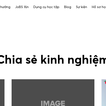
 thưởng
JoBS Xịn
Dụng cụ học tập
Blog
Sự kiện
Hồ sơ họ
Chia sẻ kinh nghiệ