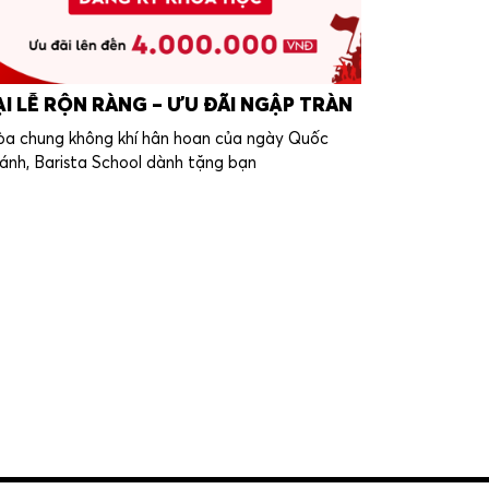
ẠI LỄ RỘN RÀNG – ƯU ĐÃI NGẬP TRÀN
a chung không khí hân hoan của ngày Quốc
ánh, Barista School dành tặng bạn