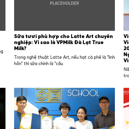
Sữa tươi phù hợp cho Latte Art chuyên
Vi
nghiệp: Vì sao là VPMilk Đà Lạt True
V
Milk?
20
ng
N
Trong nghệ thuật Latte Art, nếu hạt cà phê là "linh
Vi
hồn" thì sữa chính là "cấu
Nă
tr