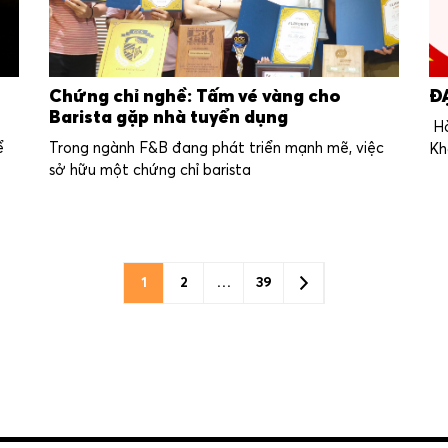
Chứng chỉ nghề: Tấm vé vàng cho
Đ
Barista gặp nhà tuyển dụng
Hò
ể
Trong ngành F&B đang phát triển mạnh mẽ, việc
Kh
sở hữu một chứng chỉ barista
Posts
1
2
…
39
Page
Page
Page
pagination