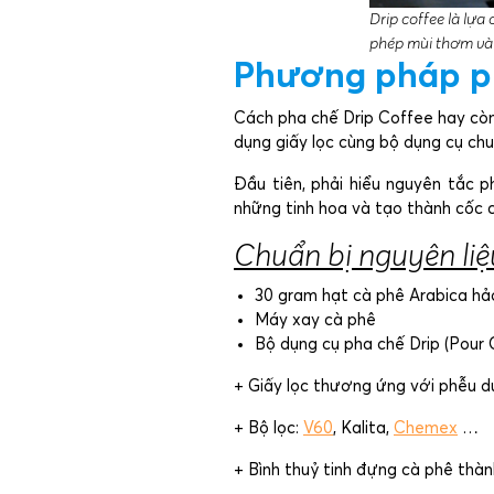
Drip coffee là lựa
phép mùi thơm và 
Phương pháp ph
Cách pha chế Drip Coffee hay còn
dụng giấy lọc cùng bộ dụng cụ ch
Đầu tiên, phải hiểu nguyên tắc p
những tinh hoa và tạo thành cốc 
Chuẩn bị nguyên liệ
30 gram hạt cà phê Arabica hả
Máy xay cà phê
Bộ dụng cụ pha chế Drip (Pour 
+ Giấy lọc thương ứng với phễu d
+ Bộ lọc:
V60
, Kalita,
Chemex
…
+ Bình thuỷ tinh đựng cà phê thà