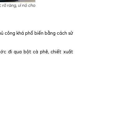
 rõ ràng, vì nó cho
hủ công khá phổ biến bằng cách sử
ước đi qua bột cà phê, chiết xuất