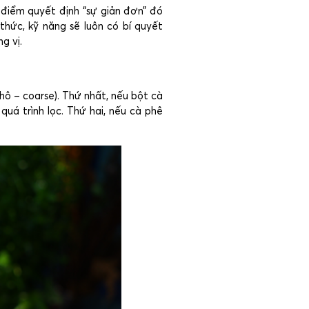
 điểm quyết định “sự giản đơn” đó
thức, kỹ năng sẽ luôn có bí quyết
g vị.
ô – coarse). Thứ nhất, nếu bột cà
quá trình lọc. Thứ hai, nếu cà phê