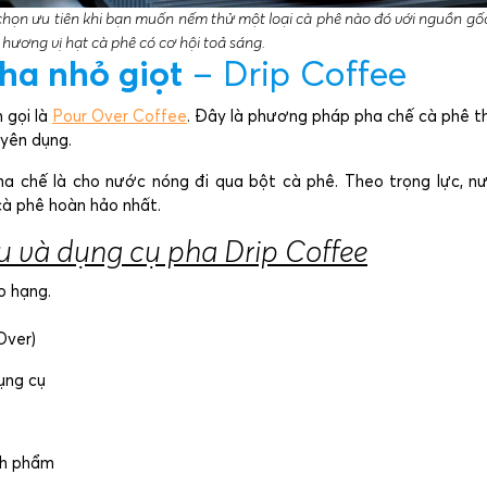
 chọn ưu tiên khi bạn muốn nếm thử một loại cà phê nào đó với nguồn gốc
hương vị hạt cà phê có cơ hội toả sáng.
a nhỏ giọt
– Drip Coffee
 gọi là
Pour Over Coffee
. Đây là phương pháp pha chế cà phê t
uyên dụng.
ha chế là cho nước nóng đi qua bột cà phê. Theo trọng lực, n
cà phê hoàn hảo nhất.
u và dụng cụ
pha Drip Coffee
o hạng.
Over)
ụng cụ
nh phẩm