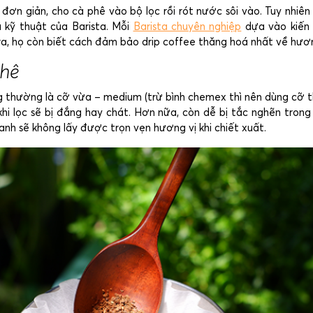
đơn giản, cho cà phê vào bộ lọc rồi rót nước sôi vào. Tuy nhiên
 kỹ thuật của Barista. Mỗi
Barista chuyên nghiệp
dựa vào kiến 
 ra, họ còn biết cách đảm bảo drip coffee thăng hoá nhất về hươn
phê
g thường là cỡ vừa – medium (trừ bình chemex thì nên dùng cỡ th
hi lọc sẽ bị đắng hay chát. Hơn nữa, còn dễ bị tắc nghẽn trong 
nh sẽ không lấy được trọn vẹn hương vị khi chiết xuất.