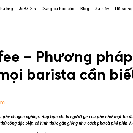
 thưởng
JoBS Xịn
Dụng cụ học tập
Blog
Sự kiện
Hồ sơ họ
ffee – Phương pháp
mọi barista cần biế
pm
cà phê chuyên nghiệp. Hay bạn chỉ là người yêu cà phê như một tín đồ 
thủ công đặc biệt, có hình thức gần giống như cách pha cà phê phin V