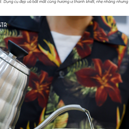
ắt. Dụng cụ đẹp và bắt mắt cùng hương vị thanh khiết, nhẹ nhàng nhưng q