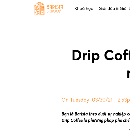
Skip
Khoá học
Giải đấu & Giải
to
content
Drip Co
On Tuesday, 03/30/21 - 2:53
Bạn là Barista theo đuổi sự nghiệp 
Drip Coffee là phương pháp pha chế 