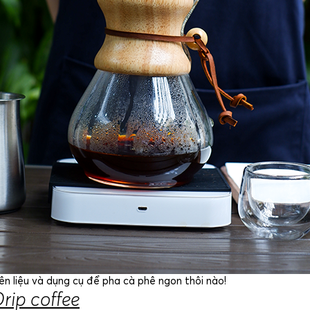
ên liệu và dụng cụ để pha cà phê ngon thôi nào!
rip coffee