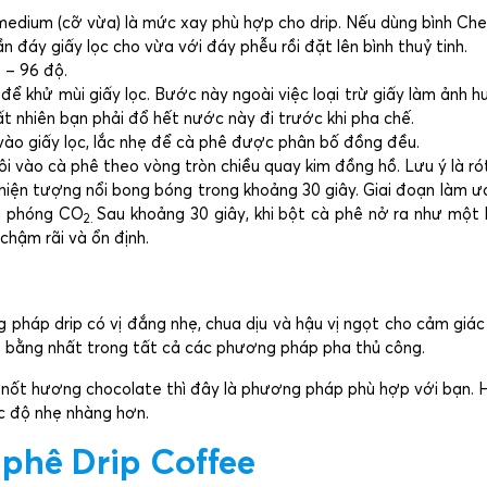
edium (cỡ vừa) là mức xay phù hợp cho drip. Nếu dùng bình Che
n đáy giấy lọc cho vừa với đáy phễu rồi đặt lên bình thuỷ tinh.
 – 96 độ.
để khử mùi giấy lọc. Bước này ngoài việc loại trừ giấy làm ảnh 
ất nhiên bạn phải đổ hết nước này đi trước khi pha chế.
ào giấy lọc, lắc nhẹ để cà phê được phân bố đồng đều.
i vào cà phê theo vòng tròn chiều quay kim đồng hồ. Lưu ý là ró
ện tượng nổi bong bóng trong khoảng 30 giây. Giai đoạn làm ư
ải phóng CO
Sau khoảng 30 giây, khi bột cà phê nở ra như một
2.
chậm rãi và ổn định.
pháp drip có vị đắng nhẹ, chua dịu và hậu vị ngọt cho cảm giác 
n bằng nhất trong tất cả các phương pháp pha thủ công.
 nốt hương chocolate thì đây là phương pháp phù hợp với bạn.
c độ nhẹ nhàng hơn.
 phê Drip Coffee