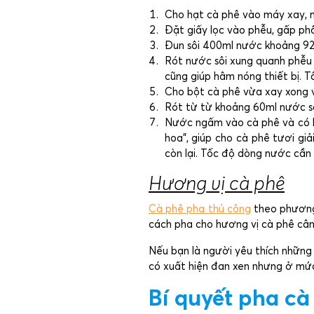
Cho hạt cà phê vào máy xay, m
Đặt giấy lọc vào phễu, gấp phầ
Đun sôi 400ml nước khoảng 92
Rót nước sôi xung quanh phễu 
cũng giúp hâm nóng thiết bị. T
Cho bột cà phê vừa xay xong v
Rót từ từ khoảng 60ml nước sô
Nước ngấm vào cà phê và có hi
hoa”, giúp cho cà phê tươi gi
còn lại. Tốc độ dòng nước cần 
Hương vị cà phê
Cà phê pha thủ công
theo phương 
cách pha cho hương vị cà phê câ
Nếu bạn là người yêu thích những
có xuất hiện đan xen nhưng ở mứ
Bí quyết pha cà