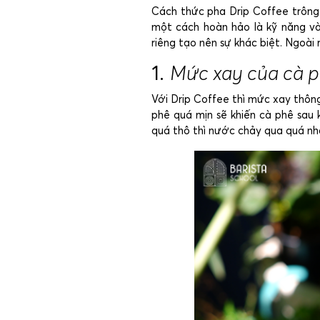
Cách thức pha Drip Coffee trông 
một cách hoàn hảo là kỹ năng và
riêng tạo nên sự khác biệt. Ngoài
1.
Mức xay của cà 
Với Drip Coffee thì mức xay thôn
phê quá mịn sẽ khiến cà phê sau k
quá thô thì nước chảy qua quá nha