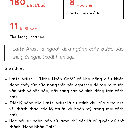
180
8
phút/buổi
Học viên
Số học viên mỗi lớp
11
buổi học
Thời lượng khoá học
Latte Artist là người đưa ngành café bước vào
thế giới nghệ thuật hiện đại.
Giới thiệu:
Latte Artist – “Nghệ Nhân Café” có khả năng điều khiển
dòng chảy của sữa nóng trên nền espresso để tạo ra muôn
vàn hình vẽ sắc sảo, đầy sáng tạo và sinh động trên tách
café.
Triết lý sống của Latte Artist là sự chỉnh chu của từng nét
vẽ, thành thạo các kỹ thuật và hoàn mỹ trong mỗi tách
café.
Học hỏi sự hoàn hảo từ từng chi tiết là bí quyết để trở
thành “Nghệ Nhân Café”.