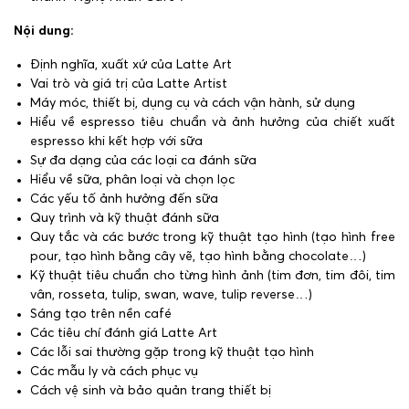
Nội dung:
Định nghĩa, xuất xứ của Latte Art
Vai trò và giá trị của Latte Artist
Máy móc, thiết bị, dụng cụ và cách vận hành, sử dụng
Hiểu về espresso tiêu chuẩn và ảnh hưởng của chiết xuất
espresso khi kết hợp với sữa
Sự đa dạng của các loại ca đánh sữa
Hiểu về sữa, phân loại và chọn lọc
Các yếu tố ảnh hưởng đến sữa
Quy trình và kỹ thuật đánh sữa
Quy tắc và các bước trong kỹ thuật tạo hình (tạo hình free
pour, tạo hình bằng cây vẽ, tạo hình bằng chocolate…)
Kỹ thuật tiêu chuẩn cho từng hình ảnh (tim đơn, tim đôi, tim
vân, rosseta, tulip, swan, wave, tulip reverse…)
Sáng tạo trên nền café
Các tiêu chí đánh giá Latte Art
Các lỗi sai thường gặp trong kỹ thuật tạo hình
Các mẫu ly và cách phục vụ
Cách vệ sinh và bảo quản trang thiết bị