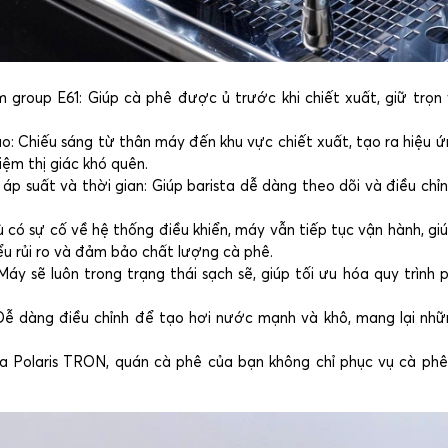
m group E61: Giúp cà phê được ủ trước khi chiết xuất, giữ trọ
 Chiếu sáng từ thân máy đến khu vực chiết xuất, tạo ra hiệu ứ
iệm thị giác khó quên.
 áp suất và thời gian: Giúp barista dễ dàng theo dõi và điều chỉ
có sự cố về hệ thống điều khiển, máy vẫn tiếp tục vận hành, giú
iểu rủi ro và đảm bảo chất lượng cà phê.
áy sẽ luôn trong trạng thái sạch sẽ, giúp tối ưu hóa quy trình 
ễ dàng điều chỉnh để tạo hơi nước mạnh và khô, mang lại nhữ
Polaris TRON, quán cà phê của bạn không chỉ phục vụ cà phê