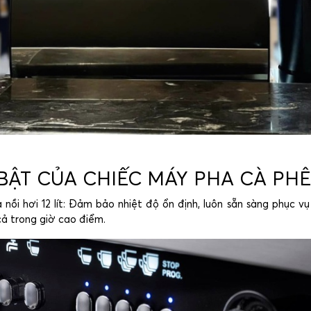
BẬT CỦA CHIẾC MÁY PHA CÀ PH
i hơi 12 lít: Đảm bảo nhiệt độ ổn định, luôn sẵn sàng phục v
cả trong giờ cao điểm.