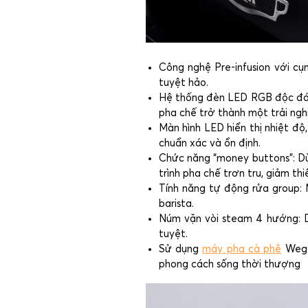
Công nghệ Pre-infusion với cụ
tuyệt hảo.
Hệ thống đèn LED RGB độc đáo:
pha chế trở thành một trải ngh
Màn hình LED hiển thị nhiệt độ,
chuẩn xác và ổn định.
Chức năng “money buttons”: Dù 
trình pha chế trơn tru, giảm th
Tính năng tự động rửa group: M
barista.
Núm vặn vòi steam 4 hướng: D
tuyệt.
Sử dụng
máy pha cà phê
Wega 
phong cách sống thời thượng