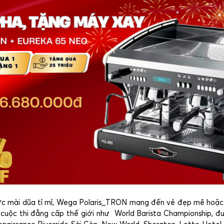
c mài dũa tỉ mỉ, Wega Polaris_TRON mang đến vẻ đẹp mê hoặc từ
 cuộc thi đẳng cấp thế giới như World Barista Championship, đ