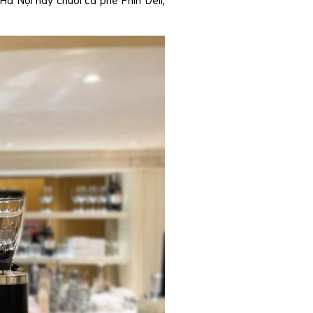
à Nội hay chuỗi cà phê Phin Deli,