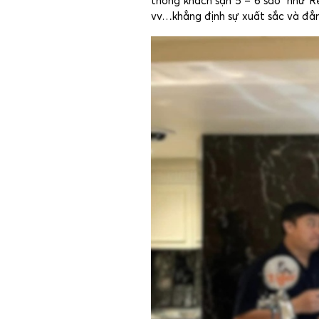
thống khách sạn 5 – 6 sao như Re
vv…khẳng định sự xuất sắc và đẳ