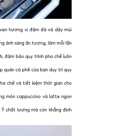
n vẹn hương vị đậm đà và dậy mùi
ng ánh sáng ấn tượng, làm mỗi lần
nh, đảm bảo quy trình pha chế luôn
p quán cà phê của bạn duy trì quy
pha chế và tiết kiệm thời gian cho
ng món cappuccino và latte ngon
 Ý chất lượng mà còn khẳng định