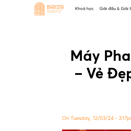
Skip
Khoá học
Giải đấu & Giải
to
content
Máy Pha
– Vẻ Đẹ
On Tuesday, 12/03/24 - 3:17