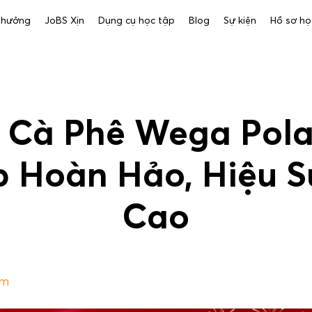
 thưởng
JoBS Xịn
Dụng cụ học tập
Blog
Sự kiện
Hồ sơ họ
 Cà Phê Wega Pola
p Hoàn Hảo, Hiệu S
Cao
pm