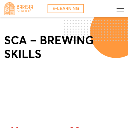
Skip
E-LEARNING
to
content
SCA – BREWING
SKILLS