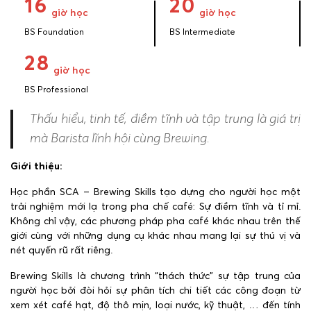
16
20
giờ học
giờ học
BS Foundation
BS Intermediate
28
giờ học
BS Professional
Thấu hiểu, tinh tế, điềm tĩnh và tập trung là giá trị
mà Barista lĩnh hội cùng Brewing.
Giới thiệu:
Học phần SCA – Brewing Skills tạo dựng cho người học một
trải nghiệm mới lạ trong pha chế café: Sự điềm tĩnh và tỉ mỉ.
Không chỉ vậy, các phương pháp pha café khác nhau trên thế
giới cùng với những dụng cụ khác nhau mang lại sự thú vị và
nét quyến rũ rất riêng.
Brewing Skills là chương trình “thách thức” sự tập trung của
người học bởi đòi hỏi sự phân tích chi tiết các công đoạn từ
xem xét café hạt, độ thô mịn, loại nước, kỹ thuật, … đến tính