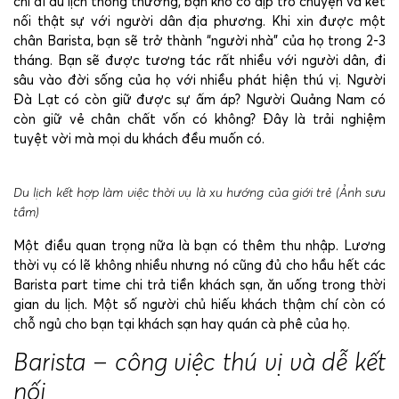
chỉ đi du lịch thông thường, bạn khó có dịp trò chuyện và kết
nối thật sự với người dân địa phương. Khi xin được một
chân Barista, bạn sẽ trở thành “người nhà” của họ trong 2-3
tháng. Bạn sẽ được tương tác rất nhiều với người dân, đi
sâu vào đời sống của họ với nhiều phát hiện thú vị. Người
Đà Lạt có còn giữ được sự ấm áp? Người Quảng Nam có
còn giữ vẻ chân chất vốn có không? Đây là trải nghiệm
tuyệt vời mà mọi du khách đều muốn có.
Du lịch kết hợp làm việc thời vụ là xu hướng của giới trẻ (Ảnh sưu
tầm)
Một điều quan trọng nữa là bạn có thêm thu nhập. Lương
thời vụ có lẽ không nhiều nhưng nó cũng đủ cho hầu hết các
Barista part time chi trả tiền khách sạn, ăn uống trong thời
gian du lịch. Một số người chủ hiếu khách thậm chí còn có
chỗ ngủ cho bạn tại khách sạn hay quán cà phê của họ.
Barista – công việc thú vị và dễ kết
nối