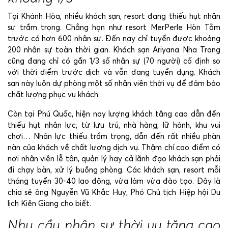
Tại Khánh Hòa, nhiều khách sạn, resort đang thiếu hụt nhân
sự trầm trọng. Chẳng hạn như resort MerPerle Hòn Tằm
trước có hơn 600 nhân sự. Đến nay chỉ tuyển được khoảng
200 nhân sự toàn thời gian. Khách sạn Ariyana Nha Trang
cũng đang chỉ có gần 1/3 số nhân sự (70 người) cố định so
với thời điểm trước dịch và vẫn đang tuyển dụng. Khách
sạn này luôn dự phòng một số nhân viên thời vụ để đảm bảo
chất lượng phục vụ khách.
Còn tại Phú Quốc, hiện nay lượng khách tăng cao dẫn đến
thiếu hụt nhân lực, từ lưu trú, nhà hàng, lữ hành, khu vui
chơi… Nhân lực thiếu trầm trọng, dẫn đến rất nhiều phàn
nàn của khách về chất lượng dịch vụ. Thậm chí cao điểm có
nơi nhân viên lễ tân, quản lý hay cả lãnh đạo khách sạn phải
đi chạy bàn, xử lý buồng phòng. Các khách sạn, resort mỗi
tháng tuyển 30-40 lao động, vừa làm vừa đào tạo. Đây là
chia sẻ ông Nguyễn Vũ Khắc Huy, Phó Chủ tịch Hiệp hội Du
lịch Kiên Giang cho biết.
Nhu cầu nhân sự thời vụ tăng cao