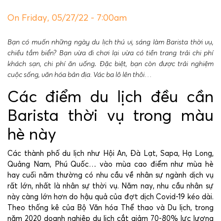
On Friday, 05/27/22 - 7:00am
Bạn có muốn những ngày du lịch thú vị, sáng làm Barista thời vụ,
chiều tắm biển? Bạn vừa đi chơi lại vừa có tiền trang trải chi phí
khách sạn, chi phí ăn uống
.
Đặc biệt, bạn còn được trải nghiệm
cuộc sống, văn hóa bản địa. Vác ba lô lên thôi…
Các điểm du lịch đều cần
Barista thời vụ trong màu
hè này
Các thành phố du lịch như Hội An, Đà Lạt, Sapa, Hạ Long,
Quảng Nam, Phú Quốc… vào mùa cao điểm như mùa hè
hay cuối năm thường có nhu cầu về nhân sự ngành dịch vụ
rất lớn, nhất là nhân sự thời vụ. Năm nay, nhu cầu nhân sự
này càng lớn hơn do hậu quả của đợt dịch Covid-19 kéo dài.
Theo thống kê của Bộ Văn hóa Thể thao và Du lịch, trong
năm 2020 doanh nghiệp du lịch cắt giảm 70-80% lực lượng