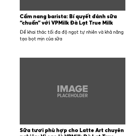
Cẩm nang barista: Bí quyết đánh sữa
“chuẩn” với VPMilk Đà Lạt True Milk
Để khai thác tối đa độ ngọt tự nhiên và khả năng
tạo bọt mịn của sữa
Sữa tươi phù hợp cho Latte Art chuyên