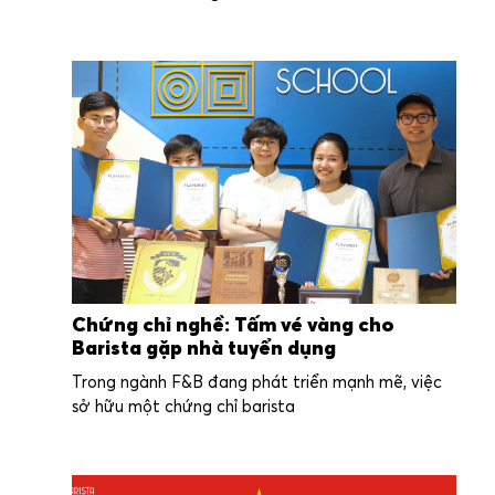
Chứng chỉ nghề: Tấm vé vàng cho
Barista gặp nhà tuyển dụng
Trong ngành F&B đang phát triển mạnh mẽ, việc
sở hữu một chứng chỉ barista