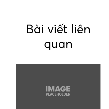
Bài viết liên
quan