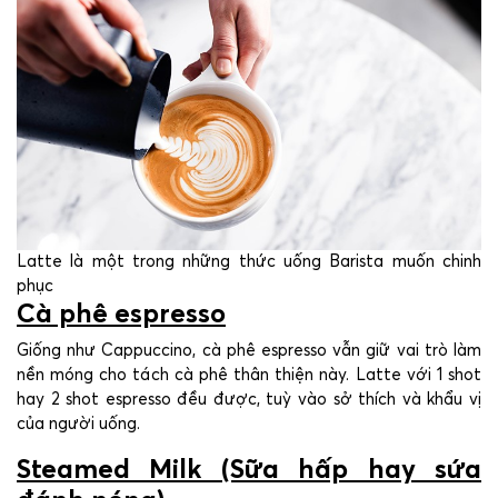
Latte là một trong những thức uống Barista muốn chinh
phục
Cà phê espresso
Giống như Cappuccino, cà phê espresso vẫn giữ vai trò làm
nền móng cho tách cà phê thân thiện này. Latte với 1 shot
hay 2 shot espresso đều được, tuỳ vào sở thích và khẩu vị
của người uống.
Steamed Milk (Sữa hấp hay sứa