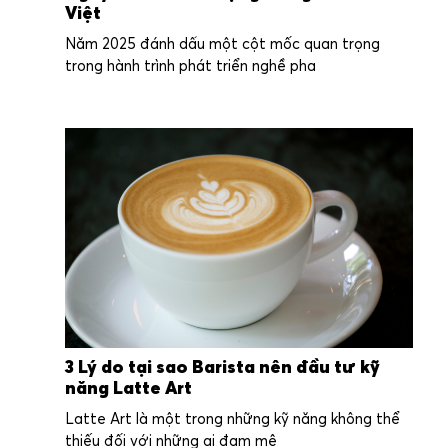
Việt
Năm 2025 đánh dấu một cột mốc quan trọng
trong hành trình phát triển nghề pha
3 Lý do tại sao Barista nên đầu tư kỹ
năng Latte Art
Latte Art là một trong những kỹ năng không thể
thiếu đối với những ai đam mê