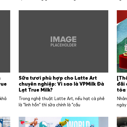
h
Sữa tươi phù hợp cho Latte Art
[Thô
rue
chuyên nghiệp: Vì sao là VPMilk Đà
đãi 
Lạt True Milk?
tỏa
 khả
Trong nghệ thuật Latte Art, nếu hạt cà phê
Nhân 
là "linh hồn" thì sữa chính là "cấu
ngày