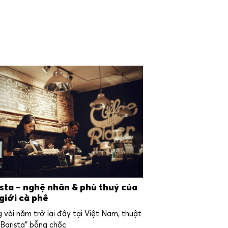
ista – nghệ nhân & phù thuỷ của
giới cà phê
 vài năm trở lại đây tại Việt Nam, thuật
“Barista” bỗng chốc