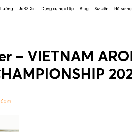
 thưởng
JoBS Xịn
Dụng cụ học tập
Blog
Sự kiện
Hồ sơ họ
ser – VIETNAM AR
HAMPIONSHIP 20
:46am