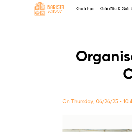
Skip
Khoá học
Giải đấu & Giải
to
content
Organi
C
On Thursday, 06/26/25 - 10