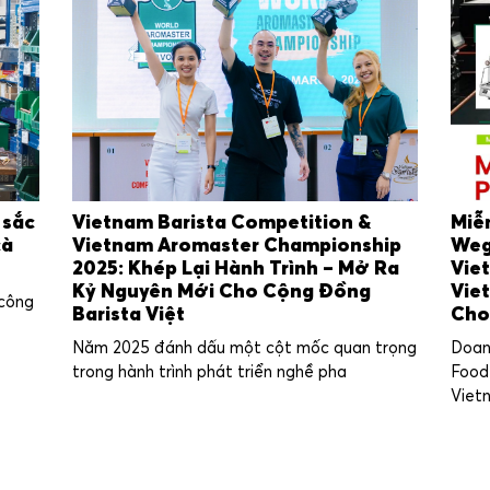
 sắc
Vietnam Barista Competition &
Miễ
cà
Vietnam Aromaster Championship
Weg
2025: Khép Lại Hành Trình – Mở Ra
Vie
Kỷ Nguyên Mới Cho Cộng Đồng
Vie
 công
Barista Việt
Cho
Năm 2025 đánh dấu một cột mốc quan trọng
Doan
trong hành trình phát triển nghề pha
Food
Viet