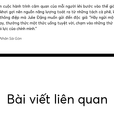
ện cuộc hành trình cảm quan của mỗi người khi bước vào thế gi
ể khơi gợi nên nguồn năng lượng toát ra từ những tách cà phê,
 thông điệp mà Julie Đặng muốn gửi đến độc giả: “Hãy ngửi m
hay, thưởng thức một thức uống tuyệt vời, chạm vào những thứ
 lực của chính mình.”
Nhân Sài Gòn
Bài viết liên quan