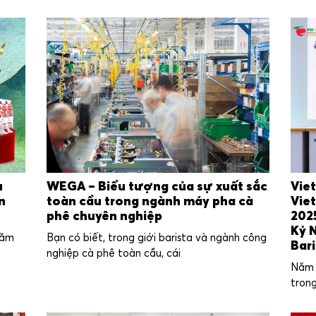
u
WEGA – Biểu tượng của sự xuất sắc
Vie
n
toàn cầu trong ngành máy pha cà
Vie
phê chuyên nghiệp
202
Kỷ 
năm
Bạn có biết, trong giới barista và ngành công
Bari
nghiệp cà phê toàn cầu, cái
Năm 
trong