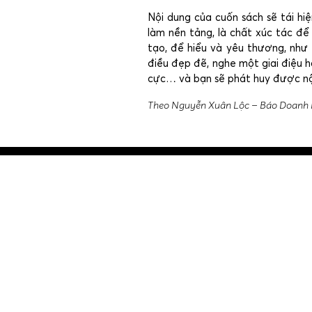
Nội dung của cuốn sách sẽ tái hi
làm nền tảng, là chất xúc tác đ
tạo, để hiểu và yêu thương, như
điều đẹp đẽ, nghe một giai điệu 
cực… và bạn sẽ phát huy được nội
Theo Nguyễn Xuân Lộc – Báo Doanh 
Post
navigation