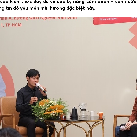
 cấp kiến thức đầy đủ về các kỹ năng cảm quan – cánh cử
ng tín đồ yêu mến mùi hương đặc biệt này.