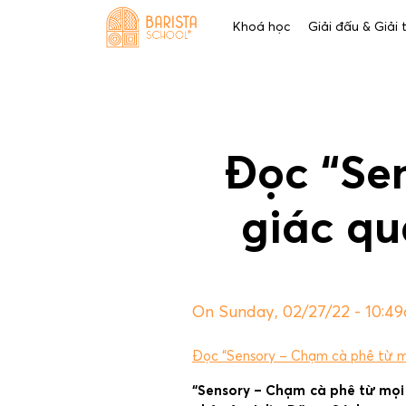
Skip
Khoá học
Giải đấu & Giải
to
content
Đọc “Se
giác qu
On Sunday, 02/27/22 - 10:4
Đọc “Sensory – Chạm cà phê từ mọ
“Sensory – Chạm cà phê từ mọi g