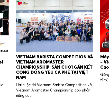
VIETNAM BARISTA COMPETITION VÀ
Máy
el
VIETNAM AROMASTER
– V
CHAMPIONSHIP: SÂN CHƠI GẮN KẾT
Ca
CỘNG ĐỒNG YÊU CÀ PHÊ TẠI VIỆT
Giốn
NAM
tỉ m
gia
Hai cuộc thi Vietnam Barista Competition và
Vietnam Aromaster Championship góp phần
nâng cao