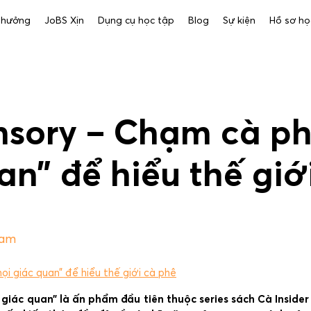
 thưởng
JoBS Xịn
Dụng cụ học tập
Blog
Sự kiện
Hồ sơ họ
nsory – Chạm cà ph
an” để hiểu thế giớ
9am
i giác quan” để hiểu thế giới cà phê
iác quan” là ấn phẩm đầu tiên thuộc series sách Cà Insider