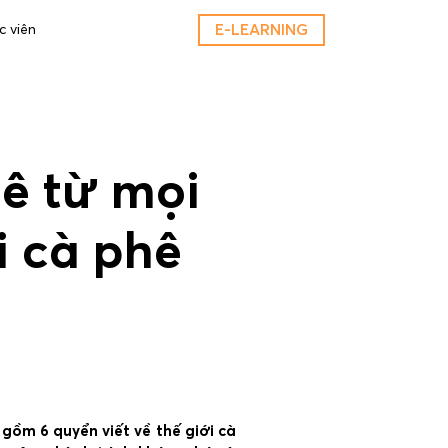
E-LEARNING
c viên
ê từ mọi
i cà phê
 gồm 6 quyển viết về thế giới cà