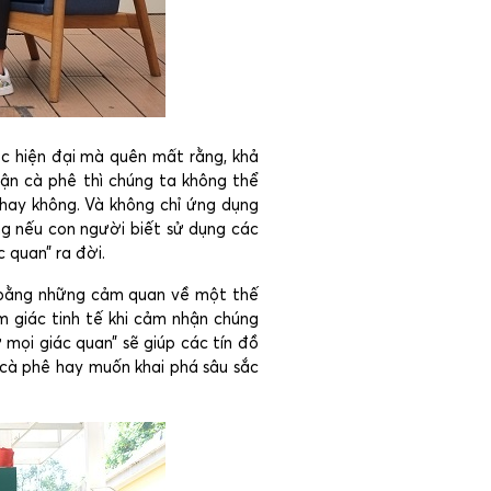
óc hiện đại mà quên mất rằng, khả
ận cà phê thì chúng ta không thể
 hay không. Và không chỉ ứng dụng
ng nếu con người biết sử dụng các
 quan” ra đời.
c bằng những cảm quan về một thế
m giác tinh tế khi cảm nhận chúng
ừ mọi giác quan” sẽ giúp các tín đồ
 cà phê hay muốn khai phá sâu sắc