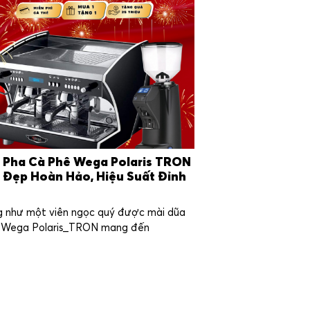
 Pha Cà Phê Wega Polaris TRON
ẻ Đẹp Hoàn Hảo, Hiệu Suất Đỉnh
o
g như một viên ngọc quý được mài dũa
ỉ, Wega Polaris_TRON mang đến