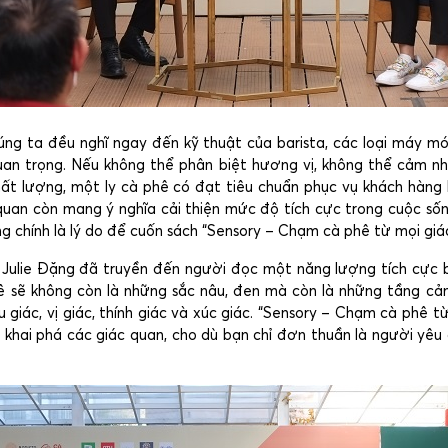
úng ta đều nghĩ ngay đến kỹ thuật của barista, các loại máy m
uan trọng. Nếu không thể phân biệt hương vị, không thể cảm nh
chất lượng, một ly cà phê có đạt tiêu chuẩn phục vụ khách hàng
quan còn mang ý nghĩa cải thiện mức độ tích cực trong cuộc số
g chính là lý do để cuốn sách “Sensory – Chạm cà phê từ mọi giác
 Julie Đặng đã truyền đến người đọc một năng lượng tích cự
ê sẽ không còn là những sắc nâu, đen mà còn là những tầng cả
u giác, vị giác, thính giác và xúc giác. “Sensory – Chạm cà phê t
, khai phá các giác quan, cho dù bạn chỉ đơn thuần là người yêu