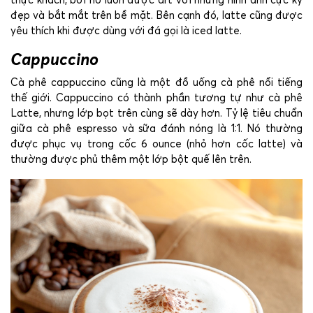
thực khách, bởi nó luôn được art với những hình ảnh cực kỳ
đẹp và bắt mắt trên bề mặt. Bên cạnh đó, latte cũng được
yêu thích khi được dùng với đá gọi là iced latte.
Cappuccino
Cà phê cappuccino cũng là một đồ uống cà phê nổi tiếng
thế giới. Cappuccino có thành phần tương tự như cà phê
Latte, nhưng lớp bọt trên cùng sẽ dày hơn. Tỷ lệ tiêu chuẩn
giữa cà phê espresso và sữa đánh nóng là 1:1. Nó thường
được phục vụ trong cốc 6 ounce (nhỏ hơn cốc latte) và
thường được phủ thêm một lớp bột quế lên trên.