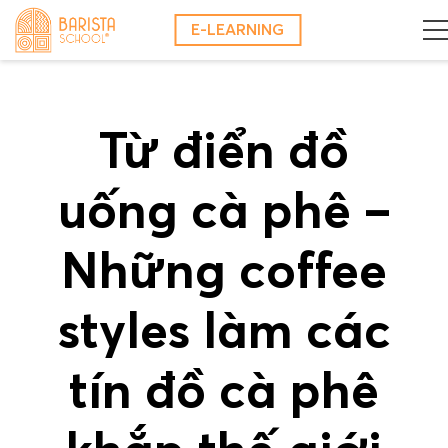
Skip
E-LEARNING
to
content
Từ điển đồ
uống cà phê –
Những coffee
styles làm các
tín đồ cà phê