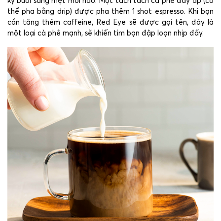
kỳ buổi sáng mệt mỏi nào. Một tách tách cà phê đầy ắp (có
thể pha bằng drip) được pha thêm 1 shot espresso. Khi bạn
cần tăng thêm caffeine, Red Eye sẽ được gọi tên, đây là
một loại cà phê mạnh, sẽ khiến tim bạn đập loạn nhịp đấy.