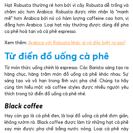
Hạt Robusta thường rẻ hơn bởi vì cây Robusta dễ trồng và
chăm sóc hơn Arabica. Robusta được nhìn nhận là “mạnh
mẽ” hơn Arabica bởi nó có hàm lượng caffeine cao hơn, vị
đắng hơn Arabica. Loại hạt này thường được dùng để pha
ca phê hoà tan và cà phê espresso.
Xem thêm:
Arabica với Robusta khác gì và đặc biệt ra sao?
Từ điển đồ uống cà phê
Từ món thức uống chính là espresso. Các Barista sáng tạo ra
hàng chục, hàng trăm món đồ uống cà phê khác nhau. Sự
sáng tạo và vô hạn trong lĩnh vực pha chế. Chúng ta hãy
cùng tìm hiểu một vài coffee styles được nhiều người yêu
thích trong từ điển đồ uống cà phê nhé.
Black coffee
Hay còn gọi là cà phê đen, là loại đồ uống cà phê đơn giản,
không rườm rà. Black coffee được làm từ những hạt cà phê
xay mịn được pha chế bằng nước nóng. Loại cà phê này