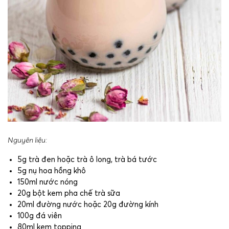
Nguyên liệu:
5g trà đen hoặc trà ô long, trà bá tước
5g nụ hoa hồng khô
150ml nước nóng
20g bột kem pha chế trà sữa
20ml đường nước hoặc 20g đường kính
100g đá viên
80ml kem topping