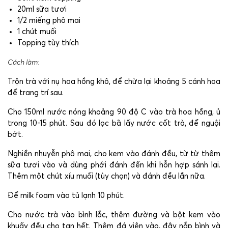
20ml sữa tươi
1/2 miếng phô mai
1 chút muối
Topping tùy thích
Cách làm:
Trộn trà với nụ hoa hồng khô, để chừa lại khoảng 5 cánh hoa
để trang trí sau.
Cho 150ml nước nóng khoảng 90 độ C vào trà hoa hồng, ủ
trong 10-15 phút.
Sau đó lọc bã lấy nước cốt trà, để nguội
bớt.
Nghiền nhuyễn phô mai, cho kem vào đánh đều, từ từ thêm
sữa tươi vào và dùng phới đánh đến khi hỗn hợp sánh lại.
Thêm một chút xíu muối (tùy chọn) và đánh đều lần nữa.
Để milk foam vào tủ lạnh 10 phút.
Cho nước trà vào bình lắc, thêm đường và bột kem vào
khuấy đều cho tan hết.
Thêm đá viên vào, đậy nắp bình và