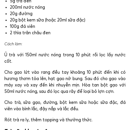
5g trà đen
200ml nước nóng
20g đường
20g bột kem sữa (hoặc 20ml sữa đặc)
100g đá viên
2 thìa trân châu đen
Cách làm:
Ủ trà với 150ml nước nóng trong 10 phút rồi lọc lấy nước
cốt.
Cho gạo lứt vào rang đều tay khoảng 10 phút đến khi có
hương thơm tỏa lên, hạt gạo nở bung.
Sau đó cho gạo vào
máy xay và xay đến khi nhuyễn mịn.
Hòa tan bột gạo với
50ml nước nóng, sau đó lọc qua rây để loại bỏ lợn cợn.
Cho trà, sữa gạo, đường, bột kem sữa hoặc sữa đặc, đá
viên vào bình lắc, đậy nắp và lắc đều.
Rót trà ra ly, thêm topping và thưởng thức.