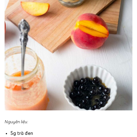
N
guyên liệu:
5g trà đen