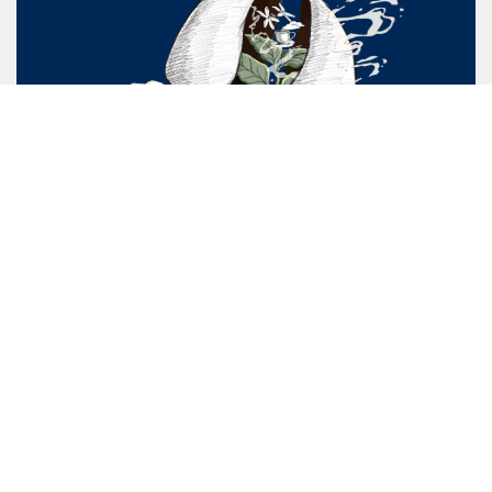
Barista School là học viện đào tạo pha chế cà phê đặc sản
hàng đầu tại Việt Nam với hành trình 10 năm kinh nghiệm
nghiên cứu và giảng dạy. Trường sở hữu đội ngũ giảng viên
chuyên môn cao, cơ sở vật chất cùng giáo trình giảng dạy
theo chuẩn quốc tế hướng đến nhu cầu thị trường.
Chương trình đào tạo Barista School được chứng nhận chuyên
môn bởi các tổ chức trong nước và quốc tế:
Sở Lao Động Thương Binh & Xã Hội – Phòng Quản Lý Giáo
Dục Nghề Nghiệp;