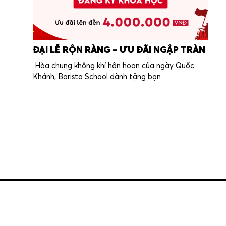
ĐẠI LỄ RỘN RÀNG – ƯU ĐÃI NGẬP TRÀN
Hòa chung không khí hân hoan của ngày Quốc
Khánh, Barista School dành tặng bạn