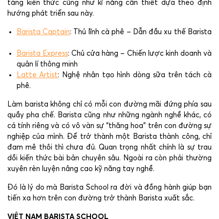
tảng kiến thức cũng như kĩ năng cần thiết dựa theo định
hướng phát triển sau này.
Barista Captain
: Thủ lĩnh cà phê – Dẫn đầu xu thế Barista
Barista Express
: Chủ cửa hàng – Chiến lược kinh doanh và
quản lí thông minh
Latte Artist
: Nghệ nhân tạo hình dòng sữa trên tách cà
phê.
Làm barista không chỉ có mỗi con đường mãi đứng phía sau
quầy pha chế. Barista cũng như những ngành nghề khác, có
cá tính riêng và có vô vàn sự “thăng hoa” trên con đường sự
nghiệp của mình. Để trở thành một Barista thành công, chỉ
đam mê thôi thì chưa đủ. Quan trọng nhất chính là sự trau
dồi kiến thức bài bản chuyên sâu. Ngoài ra còn phải thường
xuyên rèn luyện nâng cao kỹ năng tay nghề.
Đó là lý do mà Barista School ra đời và đồng hành giúp bạn
tiến xa hơn trên con đường trở thành Barista xuất sắc.
VIỆT NAM BARISTA SCHOOL