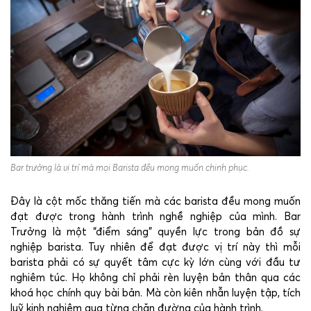
Bar trưởng là vị trí mà mọi Barista đều mong muốn chinh phục.
Đây là cột mốc thăng tiến mà các barista đều mong muốn
đạt được trong hành trình nghề nghiệp của mình. Bar
Trưởng là một “điểm sáng” quyền lực trong bản đồ sự
nghiệp barista. Tuy nhiên để đạt được vị trí này thì mỗi
barista phải có sự quyết tâm cực kỳ lớn cùng với đầu tư
nghiêm túc. Họ không chỉ phải rèn luyện bản thân qua các
khoá học chính quy bài bản. Mà còn kiên nhẫn luyện tập, tích
luỹ kinh nghiệm qua từng chặn đường của hành trình.