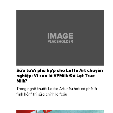
Sữa tươi phù hợp cho Latte Art chuyên
nghiệp: Vì sao là VPMilk Đà Lạt True
Milk?
Trong nghệ thuật Latte Art, nếu hạt cà phê là
"linh hồn" thì sữa chính là "cấu