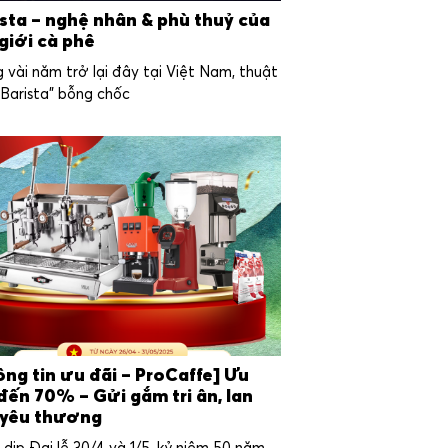
ista – nghệ nhân & phù thuỷ của
giới cà phê
 vài năm trở lại đây tại Việt Nam, thuật
“Barista” bỗng chốc
ng tin ưu đãi – ProCaffe] Ưu
đến 70% – Gửi gắm tri ân, lan
 yêu thương