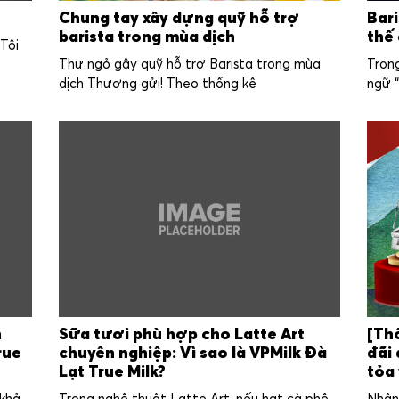
Chung tay xây dựng quỹ hỗ trợ
Bar
barista trong mùa dịch
thế 
 Tôi
Thư ngỏ gây quỹ hỗ trợ Barista trong mùa
Trong
dịch Thương gửi! Theo thống kê
ngữ 
h
Sữa tươi phù hợp cho Latte Art
[Thô
rue
chuyên nghiệp: Vì sao là VPMilk Đà
đãi 
Lạt True Milk?
tỏa