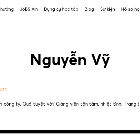
 thưởng
JoBS Xịn
Dụng cụ học tập
Blog
Sự kiện
Hồ sơ họ
Nguyễn Vỹ
2pm
 công ty. Quá tuyệt vời. Giảng viên tận tâm, nhiệt tình. Trang t