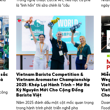
 khả
Trong nghệ thuật Latte Art, nếu hạt cà phê
Nhân 
là "linh hồn" thì sữa chính là "cấu
ngày
 sắc
Vietnam Barista Competition &
Miễ
cà
Vietnam Aromaster Championship
Weg
2025: Khép Lại Hành Trình – Mở Ra
Vie
Kỷ Nguyên Mới Cho Cộng Đồng
Vie
 công
Barista Việt
Cho
Năm 2025 đánh dấu một cột mốc quan trọng
Doan
trong hành trình phát triển nghề pha
Food