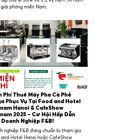
dịp Đại lễ 30/4 và 1/5, kỷ niệm 50 năm
 giải phóng miền Nam,
n Phí Thuê Máy Pha Cà Phê
a Phục Vụ Tại Food and Hotel
tnam Hanoi & CafeShow
tnam 2025 – Cơ Hội Hấp Dẫn
 Doanh Nghiệp F&B!
h nghiệp F&B đang chuẩn bị tham gia
 and Hotel Hanoi hoặc CafeShow