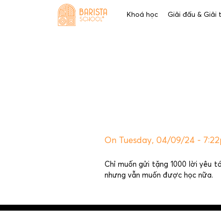
Skip
Khoá học
Giải đấu & Giải
to
content
On Tuesday, 04/09/24 - 7:2
Chỉ muốn gửi tặng 1000 lời yêu tới
nhưng vẫn muốn được học nữa.
Post