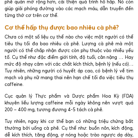
phế quản mở rộng hơn, cải thiện quá trình hô hấp. Nó còn
giúp giải phóng đường vào các mạch máu, dẫn truyền đến
từng thớ cơ trên cơ thể.
Cơ thể hấp thụ được bao nhiêu cà phê?
Chưa có một số liệu cụ thể nào cho việc một người có thể
tiêu thụ tối đa bao nhiêu cà phê. Lượng cà phê mà một
người có thể chấp nhận được còn phụ thuộc vào nhiều yếu
tố. Cụ thể như đặc điểm giới tính, độ tuổi, cân nặng … Hay
mức độ nhạy cảm với các chất kích thích, bệnh lý (nếu có)…
Tuy nhiên, những người có huyết áp cao, có bệnh lý về tim
mạch và phụ nữ mang thai nên hạn chế tối đa việc tiêu thụ
caffeine.
Cục quản lý Thực phẩm và Dược phẩm Hoa Kỳ (FDA)
khuyên liều lượng caffeine mỗi ngày không nên vượt quá
200 – 400 mg, tương đương 4-5 tách cà phê.
Tuy nhiên, ngay khi cơ thể bạn có những triệu chứng bất
thường bởi uống cà phê. Cụ thể như: buồn nôn, kích động,
dễ kích thích, tăng động, ợ nóng hoặc trào ngược dạ dày,