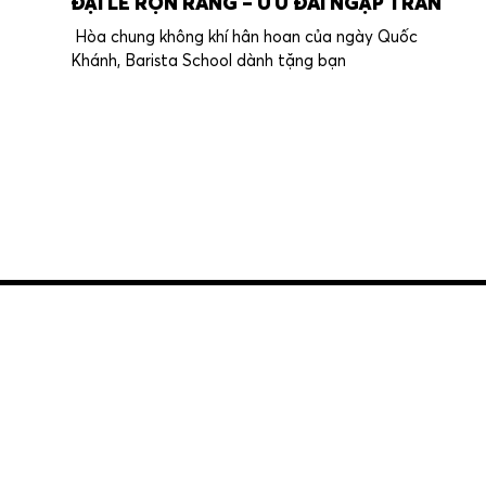
ĐẠI LỄ RỘN RÀNG – ƯU ĐÃI NGẬP TRÀN
Hòa chung không khí hân hoan của ngày Quốc
Khánh, Barista School dành tặng bạn