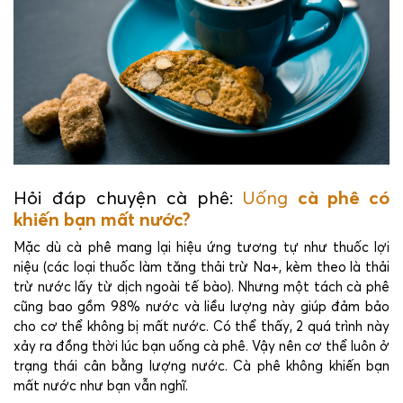
Hỏi đáp chuyện cà phê:
Uống
cà phê có
khiến bạn mất nước?
Mặc dù cà phê mang lại hiệu ứng tương tự như thuốc lợi
niệu (các loại thuốc làm tăng thải trừ Na+, kèm theo là thải
trừ nước lấy từ dịch ngoài tế bào). Nhưng một tách cà phê
cũng bao gồm 98% nước và liều lượng này giúp đảm bảo
cho cơ thể không bị mất nước. Có thể thấy, 2 quá trình này
xảy ra đồng thời lúc bạn uống cà phê. Vậy nên cơ thể luôn ở
trạng thái cân bằng lượng nước. Cà phê không khiến bạn
mất nước như bạn vẫn nghĩ.