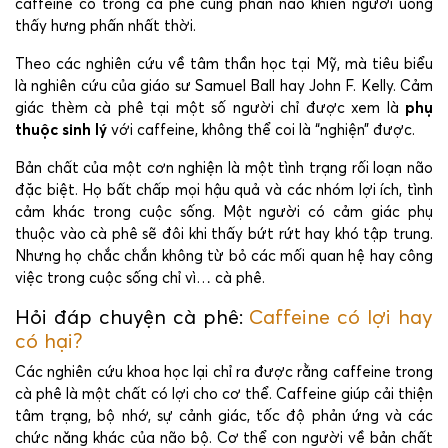
caffeine có trong cà phê cũng phần nào khiến người uống
thấy hưng phấn nhất thời.
Theo các nghiên cứu về tâm thần học tại Mỹ, mà tiêu biểu
là nghiên cứu của giáo sư Samuel Ball hay John F. Kelly. Cảm
giác thèm cà phê tại một số người chỉ được xem là
phụ
thuộc sinh lý
với caffeine, không thể coi là “nghiện” được.
Bản chất của một cơn nghiện là một tình trạng rối loạn não
đặc biệt. Họ bất chấp mọi hậu quả và các nhóm lợi ích, tình
cảm khác trong cuộc sống. Một người có cảm giác phụ
thuộc vào cà phê sẽ đôi khi thấy bứt rứt hay khó tập trung.
Nhưng họ chắc chắn không từ bỏ các mối quan hệ hay công
việc trong cuộc sống chỉ vì… cà phê.
Hỏi đáp chuyện cà phê:
Caffeine có lợi hay
có hại?
Các nghiên cứu khoa học lại chỉ ra được rằng caffeine trong
cà phê là một chất có lợi cho cơ thể. Caffeine giúp cải thiện
tâm trạng, bộ nhớ, sự cảnh giác, tốc độ phản ứng và các
chức năng khác của não bộ. Cơ thể con người về bản chất