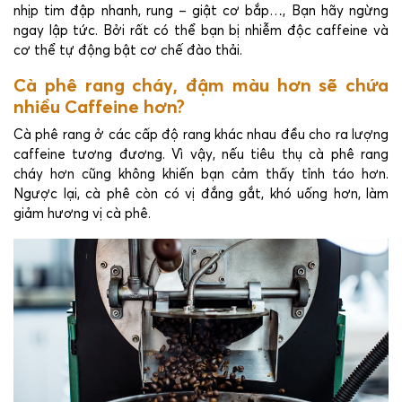
nhịp tim đập nhanh, rung – giật cơ bắp…, Bạn hãy ngừng
ngay lập tức. Bởi rất có thể bạn bị nhiễm độc caffeine và
cơ thể tự động bật cơ chế đào thải.
Cà phê rang cháy, đậm màu hơn sẽ chứa
nhiều Caffeine hơn?
Cà phê rang ở các cấp độ rang khác nhau đều cho ra lượng
caffeine tương đương. Vì vậy, nếu tiêu thụ cà phê rang
cháy hơn cũng không khiến bạn cảm thấy tỉnh táo hơn.
Ngược lại, cà phê còn có vị đắng gắt, khó uống hơn, làm
giảm hương vị cà phê.