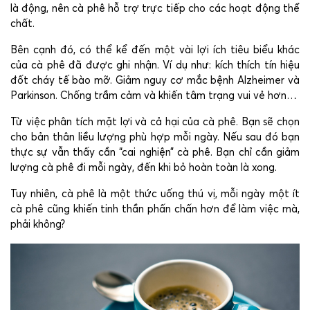
là động, nên cà phê hỗ trợ trực tiếp cho các hoạt động thể
chất.
Bên cạnh đó, có thể kể đến một vài lợi ích tiêu biểu khác
của cà phê đã được ghi nhận. Ví dụ như: kích thích tín hiệu
đốt cháy tế bào mỡ. Giảm nguy cơ mắc bệnh Alzheimer và
Parkinson. Chống trầm cảm và khiến tâm trạng vui vẻ hơn…
Từ việc phân tích mặt lợi và cả hại của cà phê. Bạn sẽ chọn
cho bản thân liều lượng phù hợp mỗi ngày. Nếu sau đó bạn
thực sự vẫn thấy cần “cai nghiện” cà phê. Bạn chỉ cần giảm
lượng cà phê đi mỗi ngày, đến khi bỏ hoàn toàn là xong.
Tuy nhiên, cà phê là một thức uống thú vị, mỗi ngày một ít
cà phê cũng khiến tinh thần phấn chấn hơn để làm việc mà,
phải không?