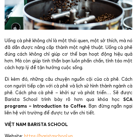
Uống cà phê không chỉ là một thói quen, một sở thích, mà nó
đã dần được nâng cấp thành một nghệ thuật. Uống cà phê
đúng cách không chỉ giúp cơ thể bạn hoạt động hiệu quả
hơn. Mà còn giúp tinh thần bạn luôn phấn chấn, tỉnh táo một
cách hợp lý để tận hưởng cuộc sống.
Đi kèm đó, những câu chuyện nguồn cội của cà phê. Cách
con người tiếp cận với cà phê và lịch sử hình thành ngành cà
phê. Cách pha cà phê – khởi sự và phát triển… Sẽ được
Barista School trình bày rõ hơn qua khóa học
SCA
programs – Introduction to Coffee
. Bạn đừng ngần ngại
liên hệ với trường để được tư vấn chi tiết.
VIỆT NAM BARISTA SCHOOL
Website:
https://baristaschool.vn