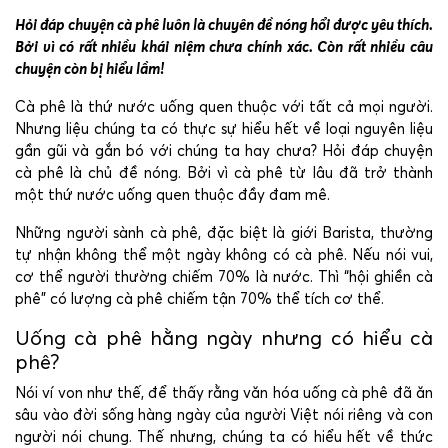
Hỏi đáp chuyện cà phê luôn là chuyên đề nóng hổi được yêu thích.
Bởi vì có rất nhiều khái niệm chưa chính xác. Còn rất nhiều câu
chuyện còn bị hiểu lầm!
Cà phê là thứ nước uống quen thuộc với tất cả mọi người.
Nhưng liệu chúng ta có thực sự hiểu hết về loại nguyên liệu
gần gũi và gắn bó với chúng ta hay chưa? Hỏi đáp chuyện
cà phê là chủ đề nóng. Bởi vì cà phê từ lâu đã trở thành
một thứ nước uống quen thuộc đầy đam mê.
Những người sành cà phê, đặc biệt là giới Barista, thường
tự nhận không thể một ngày không có cà phê. Nếu nói vui,
cơ thể người thường chiếm 70% là nước. Thì “hội ghiền cà
phê” có lượng cà phê chiếm tận 70% thể tích cơ thể.
Uống cà phê hằng ngày nhưng có hiểu cà
phê?
Nói ví von như thế, để thấy rằng văn hóa uống cà phê đã ăn
sâu vào đời sống hàng ngày của người Việt nói riêng và con
người nói chung. Thế nhưng, chúng ta có hiểu hết về thức