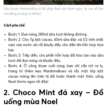
Sữa Socola Marshmallow là đồ uống Noel vừa thơm ngon, lại vừa dễ làm
mà bất kỳ ai cũng có thể thử.
Cách pha chế:
Bước 1: Đun nóng 280ml sữa tươi không đường.
Bước 2: Cho 7g bột cacao, 40ml sữa đặc và 1/2 tinh chất
vani vào nước sôi rồi khuấy đều cho đến khi hỗn hợp hòa
tan.
Bước 3: Tiếp đến, cho phần hỗn hợp đã hòa tan vào sữa
tươi đã đun nóng và khuấy đều.
Bước 4: Ở công đoạn cuối cùng, bạn chỉ cần rót ra ly,
trang trí thêm kẹo Marshmallows và rắc một lớp bột
cacao mỏng lên trên là đã hoàn thành một thức uống
Noel thơm ngon rồi đấy!
2. Choco Mint đá xay
– Đồ
uống mùa Noel