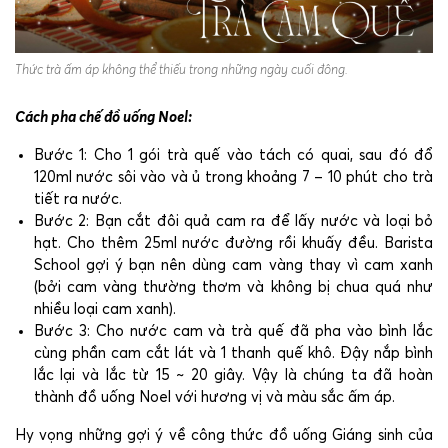
Thức trà ấm áp không thể thiếu trong những ngày cuối đông.
Cách pha chế đồ uống Noel:
Bước 1: Cho 1 gói trà quế vào tách có quai, sau đó đổ
120ml nước sôi vào và ủ trong
khoảng 7 – 10 phút cho trà
tiết ra nước.
Bước 2: Bạn cắt đôi quả cam ra để lấy nước và loại bỏ
hạt. Cho thêm 25ml nước đường rồi khuấy đều. Barista
School gợi ý bạn
nên dùng cam vàng thay vì cam xanh
(bởi cam vàng thường thơm và không bị chua quá như
nhiều loại cam xanh).
Bước 3: Cho nước cam và trà quế đã pha vào bình lắc
cùng phần cam cắt lát và 1 thanh quế khô. Đậy nắp bình
lắc lại và lắc từ 15 ~ 20 giây. Vậy là chúng ta đã hoàn
thành đồ uống Noel với hương vị và màu sắc ấm áp.
Hy vọng những gợi ý về công thức đồ uống Giáng sinh của