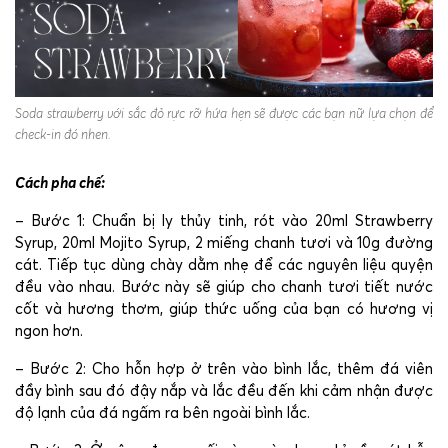
Soda strawberry với sắc đỏ rực rỡ hứa hẹn sẽ được các bạn nữ lựa chọn để
check-in đó nhen.
Cách pha chế:
– Bước 1: Chuẩn bị ly thủy tinh, rót vào 20ml Strawberry
Syrup, 20ml Mojito Syrup, 2 miếng chanh tươi và 10g đường
cát. Tiếp tục dùng chày dằm nhẹ để các nguyên liệu quyện
đều vào nhau. Bước này sẽ giúp cho chanh tươi tiết nước
cốt và hương thơm, giúp thức uống của bạn có hương vị
ngon hơn.
– Bước 2: Cho hỗn hợp ở trên vào bình lắc, thêm đá viên
đầy bình sau đó đậy nắp và lắc đều đến khi cảm nhận được
độ lạnh của đá ngấm ra bên ngoài bình lắc.