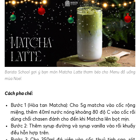
Barista School gợi ý bạn món Matcha Latte thơm béo cho Menu đồ uống
mùa Noel.
Cách pha chế:
Bước 1 (Hòa tan Matcha): Cho 5g matcha vào cốc rộng
miệng, thêm 40ml nước nóng khoảng 80 độ C vào cốc rồi
dùng chổi chasen đánh cho đến khi Matcha lên bọt mịn.
Bước 2: Thêm syrup đường và syrup vanilla vào rồi khuấy
đều hỗn hợp trên.
Bước 3: Cho 350ml đá viên vào cốc thuỷ tinh cao, rót