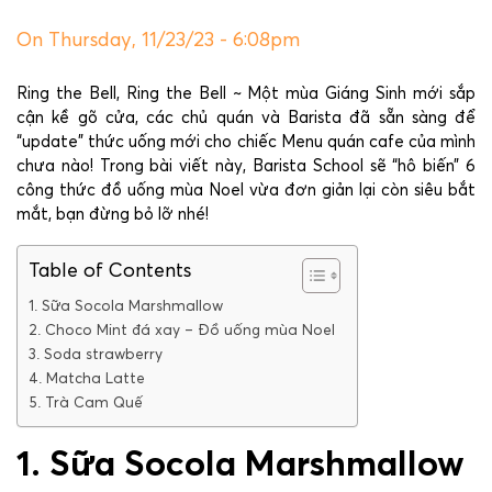
On Thursday, 11/23/23 - 6:08pm
Ring the Bell, Ring the Bell ~ Một mùa Giáng Sinh mới sắp
cận kề gõ cửa, các chủ quán và Barista đã sẵn sàng để
“update” thức uống mới cho chiếc Menu quán cafe của mình
chưa nào! Trong bài viết này, Barista School sẽ “hô biến” 6
công thức đồ uống mùa Noel vừa đơn giản lại còn siêu bắt
mắt, bạn đừng bỏ lỡ nhé!
Table of Contents
1. Sữa Socola Marshmallow
2. Choco Mint đá xay – Đồ uống mùa Noel
3. Soda strawberry
4. Matcha Latte
5. Trà Cam Quế
1. Sữa Socola Marshmallow