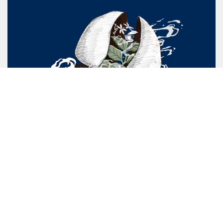
Barista School là học viện đào tạo pha chế cà phê đặc sản
hàng đầu tại Việt Nam với hành trình 10 năm kinh nghiệm
nghiên cứu và giảng dạy. Trường sở hữu đội ngũ giảng viên
chuyên môn cao, cơ sở vật chất cùng giáo trình giảng dạy
theo chuẩn quốc tế hướng đến nhu cầu thị trường.
Chương trình đào tạo Barista School được chứng nhận chuyên
môn bởi các tổ chức trong nước và quốc tế: