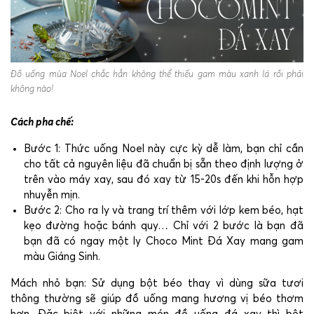
Đồ uống mùa Noel chắc hẳn không thể thiếu gam màu xanh lá rồi phải
không nào!
Cách pha chế:
Bước 1: Thức uống Noel này cực kỳ dễ làm, bạn chỉ cần
cho tất cả nguyên liệu đã chuẩn bị sẵn theo định lượng ở
trên vào máy xay, sau đó xay từ 15-20s đến khi hỗn hợp
nhuyễn mịn.
Bước 2: Cho ra ly và trang trí thêm với lớp kem béo, hạt
kẹo đường hoặc bánh quy… Chỉ với 2 bước là bạn đã
bạn đã có ngay một ly Choco Mint Đá Xay mang gam
màu Giáng Sinh.
Mách nhỏ bạn: Sử dụng bột béo thay vì dùng sữa tươi
thông thường sẽ giúp đồ uống mang hương vị béo thơm