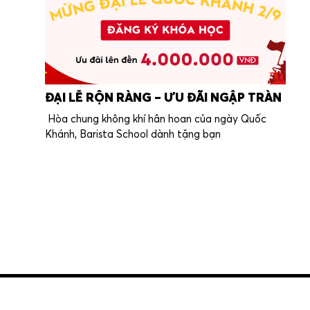
ĐẠI LỄ RỘN RÀNG – ƯU ĐÃI NGẬP TRÀN
Hòa chung không khí hân hoan của ngày Quốc
Khánh, Barista School dành tặng bạn