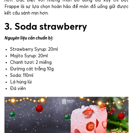
hơn. Đặc biệt với những món đồ uống đá xay thì bột
Frappe là sự lựa chọn hoàn hảo để món đồ uống giữ được
kết cấu sánh mịn hơn.
3. Soda strawberry
Nguyên liệu cần chuẩn bị:
Strawberry Syrup: 20ml
Mojito Syrup: 20ml
Chanh tươi: 2 miếng
Đường cát trắng 10g
Soda: 110ml
Lá húng lủi
Đá viên