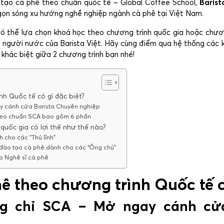
tạo cà phê theo chuẩn quốc tế – Global Coffee School,
Barist
ngọn sóng xu hướng nghề nghiệp ngành cà phê tại Việt Nam.
 có thể lựa chọn khoá học theo chương trình quốc gia hoặc chươ
 người nước của Barista Việt. Hãy cùng điểm qua hệ thống các k
 khác biệt giữa 2 chương trình bạn nhé!
nh Quốc tế có gì đặc biệt?
ay cánh cửa Barista Chuyên nghiệp
theo chuẩn SCA bao gồm 6 phần
quốc gia có lợi thế như thế nào?
h cho các “Thủ lĩnh”
h đào tạo cà phê dành cho các “Ông chủ”
ho Nghệ sĩ cà phê
hê theo chương trình Quốc tế c
ng chỉ SCA – Mở ngay cánh cửa