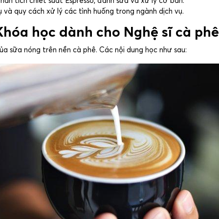
ân tích chiết suất Espresso, đánh sữa và xử lý cơ bản.
ụ và quy cách xử lý các tình huống trong ngành dịch vụ.
– Khóa học dành cho Nghệ sĩ cà phê
ủa sữa nóng trên nền cà phê. Các nội dung học như sau: