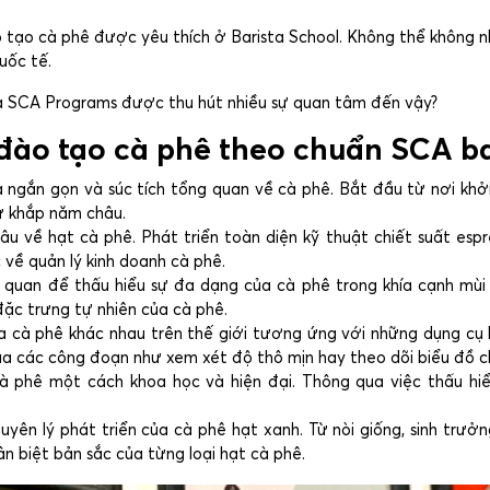
ào tạo cà phê được yêu thích ở Barista School. Không thể không 
uốc tế.
ủa SCA Programs được thu hút nhiều sự quan tâm đến vậy?
 đào tạo cà phê theo chuẩn SCA 
ĩa ngắn gọn và súc tích tổng quan về cà phê. Bắt đầu từ nơi kh
ừ khắp năm châu.
sâu về hạt cà phê. Phát triển toàn diện kỹ thuật chiết suất espr
 về quản lý kinh doanh cà phê.
 quan để thấu hiểu sự đa dạng của cà phê trong khía cạnh mùi
ặc trưng tự nhiên của cà phê.
 cà phê khác nhau trên thế giới tương ứng với những dụng cụ k
 qua các công đoạn như xem xét độ thô mịn hay theo dõi biểu đồ 
cà phê một cách khoa học và hiện đại. Thông qua việc thấu hiểu
uyên lý phát triển của cà phê hạt xanh. Từ nòi giống, sinh trưởn
n biệt bản sắc của từng loại hạt cà phê.