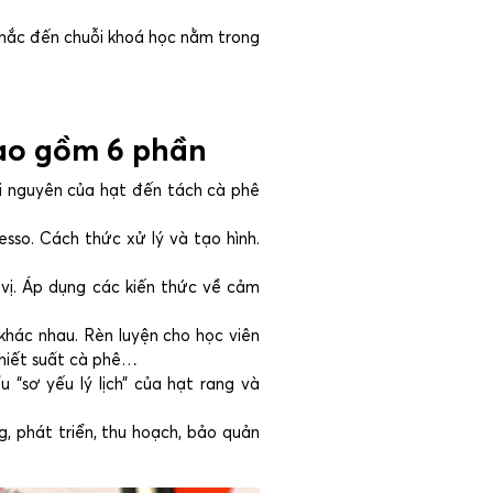
nhắc đến chuỗi khoá học nằm trong
bao gồm 6 phần
ởi nguyên của hạt đến tách cà phê
esso. Cách thức xử lý và tạo hình.
 vị. Áp dụng các kiến thức về cảm
hác nhau. Rèn luyện cho học viên
chiết suất cà phê…
 “sơ yếu lý lịch” của hạt rang và
g, phát triển, thu hoạch, bảo quản