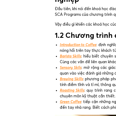
Đầu tiên, khi nói đến khoá học đ
SCA Programs của chương trình q
Vậy điều gì khiến các khoá học c
1.2 Chương trình
Introduction to Coffee
: định ngh
nóng hổi trên tay thực khách t
Barista Skills
: hiểu biết chuyên 
Cùng các vấn đề liên quan khác
Sensory Skils
: mở rộng các giác
quan vào việc đánh giá những đ
Brewing Skills
: phương pháp pha
tính điềm tĩnh và tỉ mỉ, thông
Roasting Skills
: quy trình rang 
chuyên môn kỹ thuật cần thiết.
Green Coffee
: tiếp cận những ng
đến tay nhà rang. Biết cách phâ