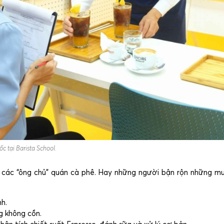
c tại Barista School.
o các “ông chủ” quán cà phê. Hay những người bận rộn những m
h.
g không cồn.