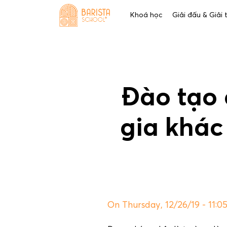
Skip
Khoá học
Giải đấu & Giải
to
content
Đào tạo 
gia khác
On Thursday, 12/26/19 - 11: