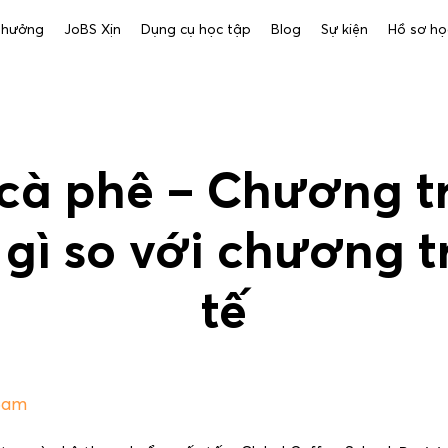
 thưởng
JoBS Xịn
Dụng cụ học tập
Blog
Sự kiện
Hồ sơ họ
cà phê – Chương t
 gì so với chương t
tế
05am