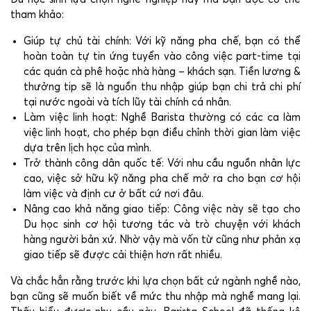
tham khảo:
Giúp tự chủ tài chính: Với kỹ năng pha chế, bạn có thể
hoàn toàn tự tin ứng tuyển vào công việc part-time tại
các quán cà phê hoặc nhà hàng – khách sạn. Tiền lương &
thưởng tip sẽ là nguồn thu nhập giúp bạn chi trả chi phí
tại nước ngoài và tích lũy tài chính cá nhân.
Làm việc linh hoạt: Nghề Barista thường có các ca làm
việc linh hoạt, cho phép bạn điều chỉnh thời gian làm việc
dựa trên lịch học của mình.
Trở thành công dân quốc tế: Với nhu cầu nguồn nhân lực
cao, việc sở hữu kỹ năng pha chế mở ra cho bạn cơ hội
làm việc và định cư ở bất cứ nơi đâu.
Nâng cao khả năng giao tiếp: Công việc này sẽ tạo cho
Du học sinh cơ hội tương tác và trò chuyện với khách
hàng người bản xứ. Nhờ vậy mà vốn từ cũng như phản xạ
giao tiếp sẽ được cải thiện hơn rất nhiều.
Và chắc hẳn rằng trước khi lựa chọn bất cứ ngành nghề nào,
bạn cũng sẽ muốn biết về mức thu nhập mà nghề mang lại.