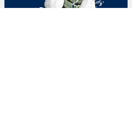
Barista School là học viện đào tạo pha chế cà phê đặc sản
hàng đầu tại Việt Nam với hành trình 10 năm kinh nghiệm
nghiên cứu và giảng dạy. Trường sở hữu đội ngũ giảng viên
chuyên môn cao, cơ sở vật chất cùng giáo trình giảng dạy
theo chuẩn quốc tế hướng đến nhu cầu thị trường.
Chương trình đào tạo Barista School được chứng nhận chuyên
môn bởi các tổ chức trong nước và quốc tế:
Sở Lao Động Thương Binh & Xã Hội – Phòng Quản Lý Giáo
Dục Nghề Nghiệp;
Liên Hiệp Các Trường Đào Tạo Cà Phê Toàn Cầu (GCS);
Viện Nghiên Cứu Scentone Aroma Standards (SCENTONE);