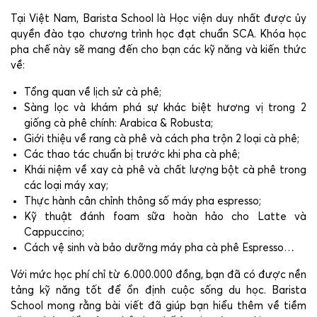
Tại Việt Nam, Barista School là Học viện duy nhất được ủy
quyền đào tạo chương trình học đạt chuẩn SCA. Khóa học
pha chế này sẽ mang đến cho bạn các kỹ năng và kiến thức
về:
Tổng quan về lịch sử cà phê;
Sàng lọc và khám phá sự khác biệt hương vị trong 2
giống cà phê chính: Arabica & Robusta;
Giới thiệu về rang cà phê và cách pha trộn 2 loại cà phê;
Các thao tác chuẩn bị trước khi pha cà phê;
Khái niệm về xay cà phê và chất lượng bột cà phê trong
các loại máy xay;
Thực hành cân chỉnh thông số máy pha espresso;
Kỹ thuật đánh foam sữa hoàn hảo cho Latte và
Cappuccino;
Cách vệ sinh và bảo dưỡng máy pha cà phê Espresso…
Với mức học phí chỉ từ 6.000.000 đồng, bạn đã có được nền
tảng kỹ năng tốt để ổn định cuộc sống du học. Barista
School mong rằng bài viết đã giúp bạn hiểu thêm về tiềm