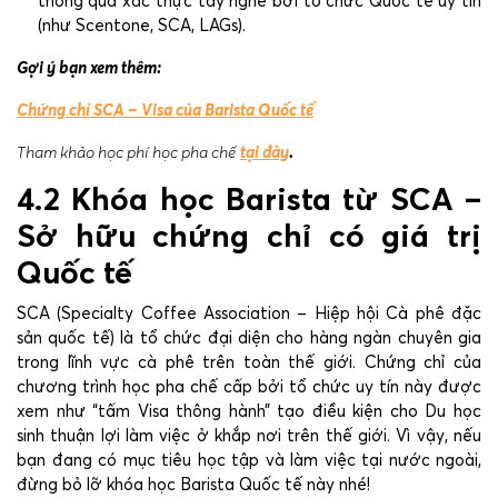
thông qua xác thực tay nghề bởi tổ chức Quốc tế uy tín
(như Scentone, SCA, LAGs).
Gợi ý bạn xem thêm:
Chứng chỉ SCA – Visa của Barista Quốc tế
Tham khảo học phí học pha chế
tại đây
.
4.2 Khóa học Barista từ SCA –
Sở hữu chứng chỉ có giá trị
Quốc tế
SCA (Specialty Coffee Association – Hiệp hội Cà phê đặc
sản quốc tế) là tổ chức đại diện cho hàng ngàn chuyên gia
trong lĩnh vực cà phê trên toàn thế giới. Chứng chỉ của
chương trình học pha chế cấp bởi tổ chức uy tín này được
xem như “tấm Visa thông hành” tạo điều kiện cho Du học
sinh thuận lợi làm việc ở khắp nơi trên thế giới. Vì vậy, nếu
bạn đang có mục tiêu học tập và làm việc tại nước ngoài,
đừng bỏ lỡ khóa học Barista Quốc tế này nhé!