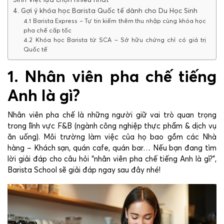
Sinh Việt lựa chọn nhiều nhất
4. Gợi ý khóa học Barista Quốc tế dành cho Du Học Sinh
4.1 Barista Express – Tự tin kiếm thêm thu nhập cùng khóa học
pha chế cấp tốc
4.2 Khóa học Barista từ SCA – Sở hữu chứng chỉ có giá trị
Quốc tế
1. Nhân viên pha chế tiếng
Anh là gì?
Nhân viên pha chế là những người giữ vai trò quan trọng
trong lĩnh vực F&B (ngành công nghiệp thực phẩm & dịch vụ
ăn uống). Môi trường làm việc của họ bao gồm các Nhà
hàng – Khách sạn, quán cafe, quán bar… Nếu bạn đang tìm
lời giải đáp cho câu hỏi “nhân viên pha chế tiếng Anh là gì?”,
Barista School sẽ giải đáp ngay sau đây nhé!