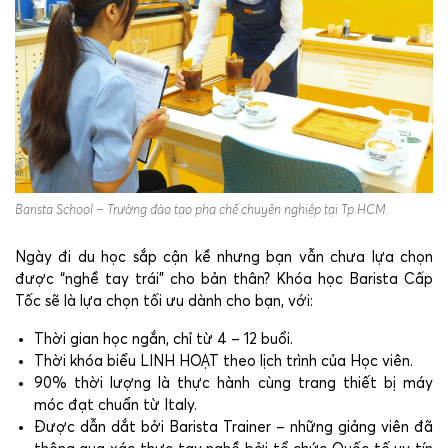
Barista School – Trường đào tạo pha chế chuyên nghiệp tại Tp.HCM.
Ngày đi du học sắp cận kề nhưng bạn vẫn chưa lựa chọn
được “nghề tay trái” cho bản thân? Khóa học Barista Cấp
Tốc sẽ là lựa chọn tối ưu dành cho bạn, với:
Thời gian học ngắn, chỉ từ 4 – 12 buổi.
Thời khóa biểu LINH HOẠT theo lịch trình của Học viên.
90% thời lượng là thực hành cùng trang thiết bị máy
móc đạt chuẩn từ Italy.
Được dẫn dắt bởi Barista Trainer – những giảng viên đã