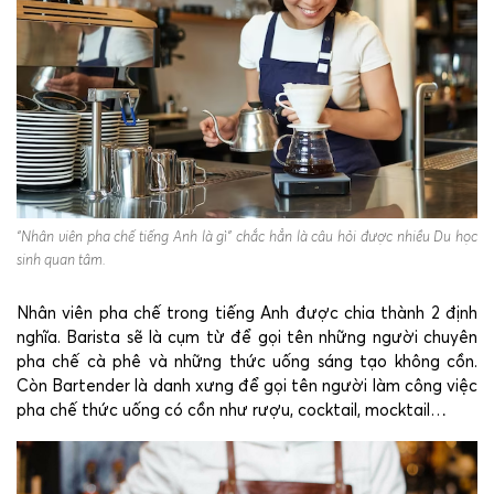
“Nhân viên pha chế tiếng Anh là gì” chắc hẳn là câu hỏi được nhiều Du học
sinh quan tâm.
Nhân viên pha chế trong tiếng Anh được chia thành 2 định
nghĩa. Barista sẽ là cụm từ để gọi tên những người chuyên
pha chế cà phê và những thức uống sáng tạo không cồn.
Còn Bartender là danh xưng để gọi tên người làm công việc
pha chế thức uống có cồn như rượu, cocktail, mocktail…