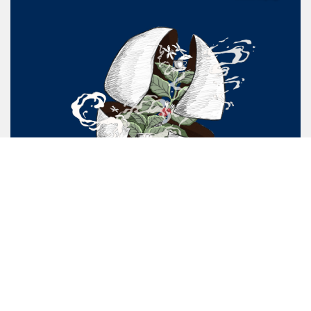
Barista School là học viện đào tạo pha chế cà phê đặc sản
hàng đầu tại Việt Nam với hành trình 10 năm kinh nghiệm
nghiên cứu và giảng dạy. Trường sở hữu đội ngũ giảng viên
chuyên môn cao, cơ sở vật chất cùng giáo trình giảng dạy
theo chuẩn quốc tế hướng đến nhu cầu thị trường.
Chương trình đào tạo Barista School được chứng nhận chuyên