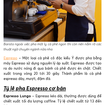
Barista ngoài việc pha một ly cà phê ngon thì còn nên nắm rõ các
thuật ngữ chuyên ngành nữa nha
Espresso
– Một loại cà phê cô đặc kiểu Ý được pha bằng
máy Espresso sử dụng nguyên lý áp suất. Espresso được tạo
ra do nước nóng đi qua bánh cà phê được én chặt. Chiết
xuất trong vòng 20 tới 30 giây. Thành phẩm là cà phê
espresso dày, mượt, đậm đà.
Tỷ lệ pha Espresso cơ bản
Espresso Lungo
– Espresso kéo dài, thường được dùng để
chiết xuất tối đa lượng caffine. Tỷ lệ chiết xuất từ 1:3 đến