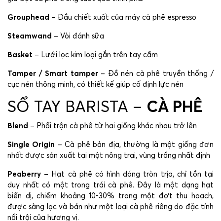
Grouphead
– Đầu chiết xuất của máy cà phê espresso
Steamwand
– Vòi đánh sữa
Basket
– Lưới lọc kim loại gắn trên tay cầm
Tamper / Smart tamper
– Đồ nén cà phê truyền thống /
cục nén thông minh, có thiết kế giúp cố định lực nén
SỔ TAY BARISTA –
CÀ PHÊ
Blend
– Phối trộn cà phê từ hai giống khác nhau trở lên
Single Origin
– Cà phê bản địa, thường là một giống đơn
nhất được sản xuất tại một nông trại, vùng trồng nhất định
Peaberry
– Hạt cà phê có hình dáng tròn trịa, chỉ tồn tại
duy nhất có một trong trái cà phê. Đây là một dạng hạt
biến dị, chiếm khoảng 10-30% trong một đợt thu hoạch,
được sàng lọc và bán như một loại cà phê riêng do đặc tính
nổi trội của hương vị.