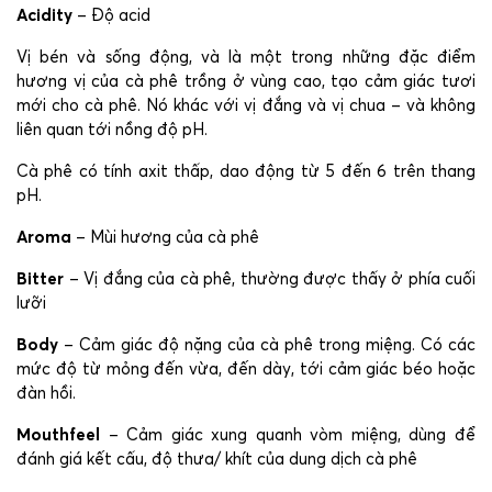
Acidity
– Độ acid
Vị bén và sống động, và là một trong những đặc điểm
hương vị của cà phê trồng ở vùng cao, tạo cảm giác tươi
mới cho cà phê. Nó khác với vị đắng và vị chua – và không
liên quan tới nồng độ pH.
Cà phê có tính axit thấp, dao động từ 5 đến 6 trên thang
pH.
Aroma
– Mùi hương của cà phê
Bitter
– Vị đắng của cà phê, thường được thấy ở phía cuối
lưỡi
Body
– Cảm giác độ nặng của cà phê trong miệng. Có các
mức độ từ mỏng đến vừa, đến dày, tới cảm giác béo hoặc
đàn hồi.
Mouthfeel
– Cảm giác xung quanh vòm miệng, dùng để
đánh giá kết cấu, độ thưa/ khít của dung dịch cà phê