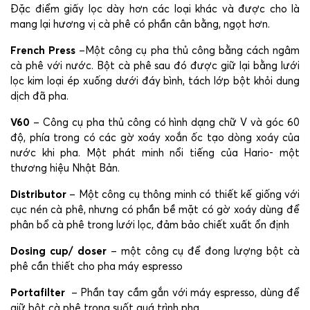
Đặc điểm giấy lọc dày hơn các loại khác và được cho là
mang lại hương vị cà phê có phần cân bằng, ngọt hơn.
French Press
–Một công cụ pha thủ công bằng cách ngâm
cà phê với nước. Bột cà phê sau đó được giữ lại bằng lưới
lọc kim loại ép xuống dưới đáy bình, tách lớp bột khỏi dung
dịch đã pha.
V60
– Công cụ pha thủ công có hình dạng chữ V và góc 60
độ, phía trong có các gờ xoáy xoắn ốc tạo dòng xoáy của
nước khi pha. Một phát minh nổi tiếng của Hario- một
thương hiệu Nhật Bản.
Distributor
– Một công cụ thông minh có thiết kế giống với
cục nén cà phê, nhưng có phần bề mặt có gờ xoáy dùng để
phân bổ cà phê trong lưới lọc, đảm bảo chiết xuất ổn định
Dosing cup/ doser
– một công cụ để đong lượng bột cà
phê cần thiết cho pha máy espresso
Portafilter
– Phần tay cầm gắn với máy espresso, dùng để
giữ bột cà phê trong suốt quá trình pha.