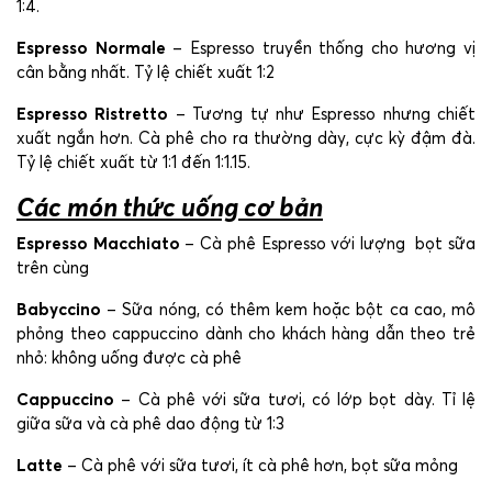
1:4.
Espresso Normale
– Espresso truyền thống cho hương vị
cân bằng nhất. Tỷ lệ chiết xuất 1:2
Espresso Ristretto
– Tương tự như Espresso nhưng chiết
xuất ngắn hơn. Cà phê cho ra thường dày, cực kỳ đậm đà.
Tỷ lệ chiết xuất từ 1:1 đến 1:1.15.
Các món thức uống cơ bản
Espresso Macchiato
– Cà phê Espresso với lượng bọt sữa
trên cùng
Babyccino
– Sữa nóng, có thêm kem hoặc bột ca cao, mô
phỏng theo cappuccino dành cho khách hàng dẫn theo trẻ
nhỏ: không uống được cà phê
Cappuccino
– Cà phê với sữa tươi, có lớp bọt dày. Tỉ lệ
giữa sữa và cà phê dao động từ 1:3
Latte
– Cà phê với sữa tươi, ít cà phê hơn, bọt sữa mỏng