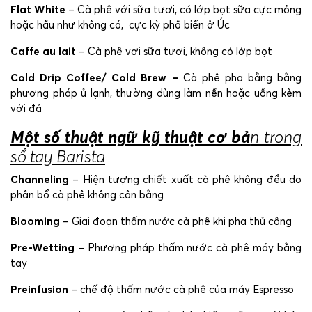
Flat White
– Cà phê với sữa tươi, có lớp bọt sữa cực mỏng
hoặc hầu như không có, cực kỳ phổ biến ở Úc
Caffe au lait
– Cà phê vơi sữa tươi, không có lớp bọt
Cold Drip Coffee
/ Cold B
rew –
Cà phê pha bằng bằng
phương pháp ủ lạnh, thường dùng làm nền hoặc uống kèm
với đá
Một số thuật ngữ kỹ thuật cơ bả
n trong
sổ tay Barista
Channeling
– Hiện tượng chiết xuất cà phê không đều do
phân bổ cà phê không cân bằng
Blooming
– Giai đoạn thấm nước cà phê khi pha thủ công
Pre-Wetting
– Phương pháp thấm nước cà phê máy bằng
tay
Preinfusion
– chế độ thấm nước cà phê của máy Espresso