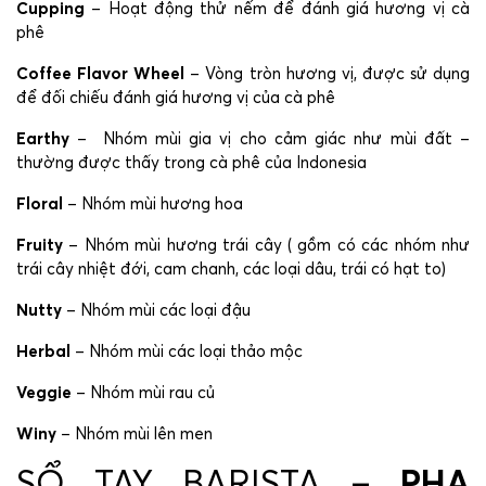
Cupping
– Hoạt động thử nếm để đánh giá hương vị cà
phê
Coffee Flavor Wheel
– Vòng tròn hương vị, được sử dụng
để đối chiếu đánh giá hương vị của cà phê
Earthy
– Nhóm mùi gia vị cho cảm giác như mùi đất –
thường được thấy trong cà phê của Indonesia
Floral
– Nhóm mùi hương hoa
Fruity
– Nhóm mùi hương trái cây ( gồm có các nhóm như
trái cây nhiệt đới, cam chanh, các loại dâu, trái có hạt to)
Nutty
– Nhóm mùi các loại đậu
Herbal
– Nhóm mùi các loại thảo mộc
Veggie
– Nhóm mùi rau củ
Winy
– Nhóm mùi lên men
SỔ TAY BARISTA –
PHA