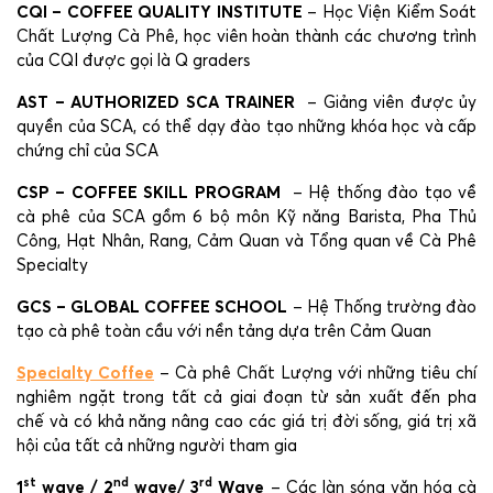
CQI – COFFEE QUALITY INSTITUTE
– Học Viện Kiểm Soát
Chất Lượng Cà Phê, học viên hoàn thành các chương trình
của CQI được gọi là Q graders
AST – AUTHORIZED SCA TRAINER
– Giảng viên được ủy
quyền của SCA, có thể dạy đào tạo những khóa học và cấp
chứng chỉ của SCA
CSP – COFFEE SKILL PROGRAM
– Hệ thống đào tạo về
cà phê của SCA gồm 6 bộ môn Kỹ năng Barista, Pha Thủ
Công, Hạt Nhân, Rang, Cảm Quan và Tổng quan về Cà Phê
Specialty
GCS – GLOBAL COFFEE SCHOOL
– Hệ Thống trường đào
tạo cà phê toàn cầu với nền tảng dựa trên Cảm Quan
Specialty Coffee
– Cà phê Chất Lượng với những tiêu chí
nghiêm ngặt trong tất cả giai đoạn từ sản xuất đến pha
chế và có khả năng nâng cao các giá trị đời sống, giá trị xã
hội của tất cả những người tham gia
st
nd
rd
1
wave / 2
wave/ 3
Wave
– Các làn sóng văn hóa cà