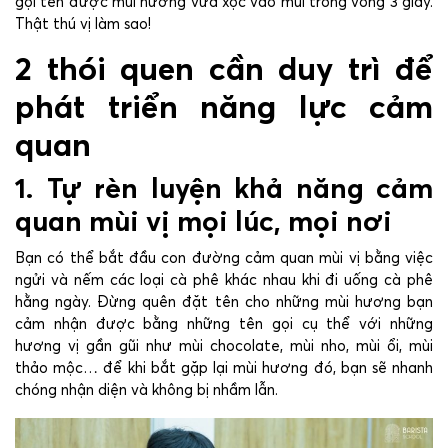
gọi tên được mùi hương vừa xộc vào mũi trong vòng 3 giây.
Thật thú vị làm sao!
2 thói quen cần duy trì để
phát triển năng lực cảm
quan
1. Tự rèn luyện khả năng cảm
quan mùi vị mọi lúc, mọi nơi
Bạn có thể bắt đầu con đường cảm quan mùi vị bằng việc
ngửi và nếm các loại cà phê khác nhau khi đi uống cà phê
hằng ngày. Đừng quên đặt tên cho những mùi hương bạn
cảm nhận được bằng những tên gọi cụ thể với những
hương vị gần gũi như mùi chocolate, mùi nho, mùi ổi, mùi
thảo mộc… để khi bắt gặp lại mùi hương đó, bạn sẽ nhanh
chóng nhận diện và không bị nhầm lẫn.