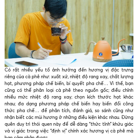
Có rất nhiều yếu tố ảnh hưởng đến hương vị đặc trưng
riêng của cà phê như: xuất xứ, nhiệt độ rang xay, chất lượng
hạt, phương pháp chế biến, bí quyết pha chế… Vì thế, bạn
cũng có thể phân loại cà phê theo nguồn gốc; điều chỉnh
nhiều mức nhiệt độ rang xay; chọn kích thước hạt khác
nhau; đa dạng phương pháp chế biến hay biến đổi công
thức pha chế… để phân tích, đánh giá, so sánh cũng như
nhận biết các mùi hương ở những điều kiện khác nhau. Đừng
quên duy trì thói quen này để dễ dàng “thức tỉnh” khứu giác
và vị giác trong việc “định vị” chính xác hương vị cà phê mà
bạn cảm nhận được.