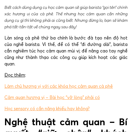
Biết cách dùng dụng cụ học cảm quan sẽ giúp barista “gọi tên” chính
xác hương vị của
cà phê. Thế nhưng học cảm quan cần những
dụng cụ gì thì không phải ai cũng biết. Nhưng đừng lo, bạn sẽ khám
phá tất-tần-tật về chúng ngay sau đây!
Làn sóng cà phê thứ ba chính là bước đà tạo nên độ hot
của nghề barista. Vì thế, để có thể “đi đường dài”, barista
cần nghiêm túc học cảm quan mùi vị; để nâng cao tay nghề
cũng như thành thạo các công cụ giúp kích hoạt các giác
quan.
Đọc thêm
:
Làm chủ hương vị với các khóa học cảm quan cà phê
Cảm quan hương vị – Bài học “vỡ lòng” phải có
Học sensory có cần năng khiếu hay không?
Nghệ thuật cảm quan – Bí