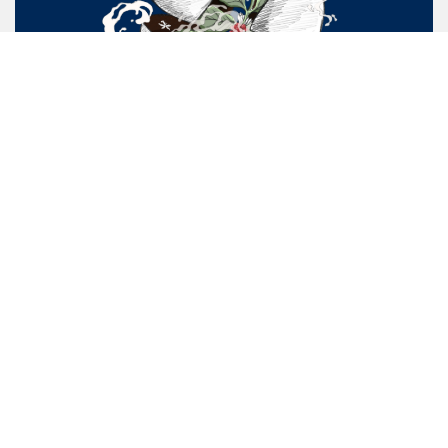
Barista School là học viện đào tạo pha chế cà phê đặc sản
hàng đầu tại Việt Nam với hành trình 10 năm kinh nghiệm
nghiên cứu và giảng dạy. Trường sở hữu đội ngũ giảng viên
chuyên môn cao, cơ sở vật chất cùng giáo trình giảng dạy
theo chuẩn quốc tế hướng đến nhu cầu thị trường.
Chương trình đào tạo Barista School được chứng nhận chuyên
môn bởi các tổ chức trong nước và quốc tế:
Sở Lao Động Thương Binh & Xã Hội – Phòng Quản Lý Giáo
Dục Nghề Nghiệp;
Liên Hiệp Các Trường Đào Tạo Cà Phê Toàn Cầu (GCS);
Viện Nghiên Cứu Scentone Aroma Standards (SCENTONE);
Hệ Thống Tiêu Chuẩn Đánh Giá Latte Art Toàn Cầu (LAGS);