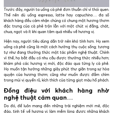
Trước đây, người ta uống cà phê đơn thuần chỉ vì thói quen.
Thế nên dù uống espresso, latte hay capuchino… đa số
khách hàng đều cảm nhận chúng có chung một hương thơm
đặc trưng của cà phê trộn lẫn với một chút vị đắng, chát,
chua, ngọt và ít khi quan tâm quá nhiều về hương vị.
Hiện nay, người tiêu dùng dần trở nên khó tính hơn. Họ xem
uống cà phê cũng là một cách hưởng thụ cuộc sống; tương
tự như đang thưởng thức một tác phẩm nghệ thuật. Chính
vì thế, họ bắt đầu có nhu cầu được thưởng thức nhiều hơn;
khám phá các hương vị mới, độc đáo qua từng ly cà phê.
Họ muốn tận hưởng những giây phút thư giãn trong sự hòa
quyện của hương thơm; cũng như muốn được đắm chìm
trong mùi vị quyến rũ, kích thích của từng giọt màu hổ phách.
Đồng điệu với khách hàng nhờ
nghệ thuật cảm quan
…
Do đó, để luôn mang đến những trải nghiệm mới mẻ, độc
đáo, tinh tế về hương vị; làm mềm lòng được những khách