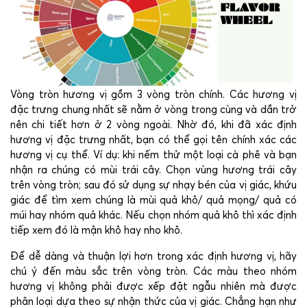
Vòng tròn hương vị gồm 3 vòng tròn chính. Các hương vị
đặc trưng chung nhất sẽ nằm ở vòng trong cùng và dần trở
nên chi tiết hơn ở 2 vòng ngoài. Nhờ đó, khi đã xác định
hương vị đặc trưng nhất, bạn có thể gọi tên chính xác các
hương vị cụ thể. Ví dụ: khi nếm thử một loại cà phê và bạn
nhận ra chúng có mùi trái cây. Chọn vùng hương trái cây
trên vòng tròn; sau đó sử dụng sự nhạy bén của vị giác, khứu
giác để tìm xem chúng là mùi quả khô/ quả mọng/ quả có
múi hay nhóm quả khác. Nếu chọn nhóm quả khô thì xác định
tiếp xem đó là mận khô hay nho khô.
Để dễ dàng và thuận lợi hơn trong xác định hương vị, hãy
chú ý đến màu sắc trên vòng tròn. Các màu theo nhóm
hương vị không phải được xếp đặt ngẫu nhiên mà được
phân loại dựa theo sự nhận thức của vị giác. Chẳng hạn như