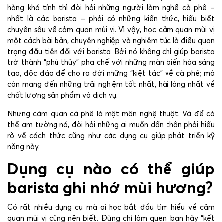
hàng khó tính thì đòi hỏi những người làm nghề cà phê –
nhất là các barista – phải có những kiến thức, hiểu biết
chuyên sâu về cảm quan mùi vị. Vì vậy, học cảm quan mùi vị
một cách bài bản, chuyên nghiệp và nghiêm túc là điều quan
trọng đầu tiên đối với barista. Bởi nó không chỉ giúp barista
trở thành “phù thủy” pha chế với những màn biến hóa sáng
tạo, độc đáo để cho ra đời những “kiệt tác” về cà phê; mà
còn mang đến những trải nghiệm tốt nhất, hài lòng nhất về
chất lượng sản phẩm và dịch vụ.
Nhưng cảm quan cà phê là một môn nghệ thuật. Và để có
thể am tường nó, đòi hỏi những ai muốn dấn thân phải hiểu
rõ về cách thức cũng như các dụng cụ giúp phát triển kỹ
năng này.
Dụng cụ nào có thể giúp
barista ghi nhớ mùi hương?
Có rất nhiều dụng cụ mà ai học bắt đầu tìm hiểu về cảm
quan mùi vị cũng nên biết. Đừng chỉ làm quen; bạn hãy “kết