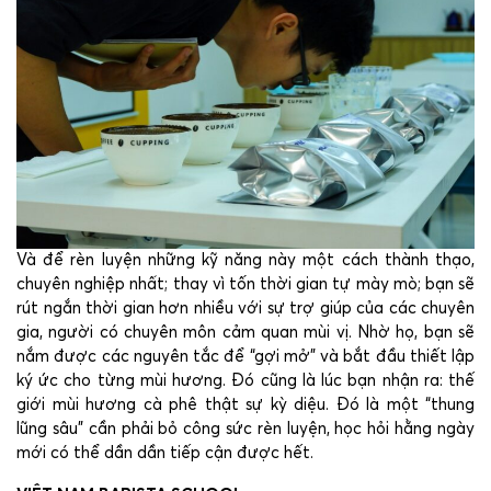
Và để rèn luyện những kỹ năng này một cách thành thạo,
chuyên nghiệp nhất; thay vì tốn thời gian tự mày mò; bạn sẽ
rút ngắn thời gian hơn nhiều với sự trợ giúp của các chuyên
gia, người có chuyên môn cảm quan mùi vị. Nhờ họ, bạn sẽ
nắm được các nguyên tắc để “gợi mở” và bắt đầu thiết lập
ký ức cho từng mùi hương. Đó cũng là lúc bạn nhận ra: thế
giới mùi hương cà phê thật sự kỳ diệu. Đó là một “thung
lũng sâu” cần phải bỏ công sức rèn luyện, học hỏi hằng ngày
mới có thể dần dần tiếp cận được hết.