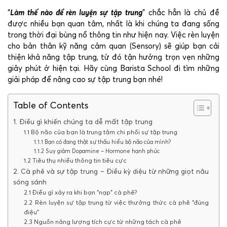
“
Làm thế nào để rèn luyện sự tập trung
” chắc hẳn là chủ đề
được nhiều bạn quan tâm, nhất là khi chúng ta đang sống
trong thời đại bùng nổ thông tin như hiện nay. Việc rèn luyện
cho bản thân kỹ năng cảm quan (Sensory) sẽ giúp bạn cải
thiện khả năng tập trung, từ đó tận hưởng trọn vẹn những
giây phút ở hiện tại. Hãy cùng Barista School đi tìm những
giải pháp để nâng cao sự tập trung bạn nhé!
Table of Contents
1. Điều gì khiến chúng ta dễ mất tập trung
1.1 Bộ não của bạn là trung tâm chi phối sự tập trung
1.1.1 Bạn có đang thật sự thấu hiểu bộ não của mình?
1.1.2 Suy giảm Dopamine – Hormone hạnh phúc
1.2 Tiêu thụ nhiều thông tin tiêu cực
2. Cà phê và sự tập trung – Điều kỳ diệu từ những giọt nâu
sóng sánh
2.1 Điều gì xảy ra khi bạn “nạp” cà phê?
2.2 Rèn luyện sự tập trung từ việc thưởng thức cà phê “đúng
điệu”
2.3 Nguồn năng lượng tích cực từ những tách cà phê