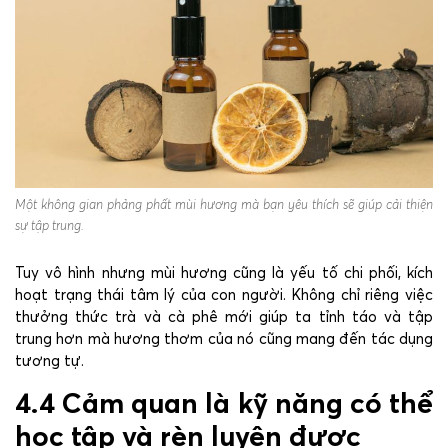
Một không gian phảng phất mùi hương mà bạn yêu thích sẽ giúp cải thiện
sự tập trung.
Tuy vô hình nhưng mùi hương cũng là yếu tố chi phối, kích
hoạt trạng thái tâm lý của con người. Không chỉ riêng việc
thưởng thức trà và cà phê mới giúp ta tỉnh táo và tập
trung hơn mà hương thơm của nó cũng mang đến tác dụng
tương tự.
4.4 Cảm quan là kỹ năng có thể
học tập và rèn luyện được