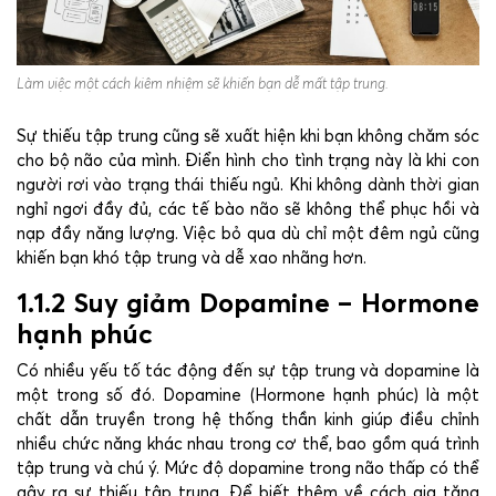
Làm việc một cách kiêm nhiệm sẽ khiến bạn dễ mất tập trung.
Sự thiếu tập trung cũng sẽ xuất hiện khi bạn không chăm sóc
cho bộ não của mình. Điển hình cho tình trạng này là khi con
người rơi vào trạng thái thiếu ngủ. Khi không dành thời gian
nghỉ ngơi đầy đủ, các tế bào não sẽ không thể phục hồi và
nạp đầy năng lượng. Việc bỏ qua dù chỉ một đêm ngủ cũng
khiến bạn khó tập trung và dễ xao nhãng hơn.
1.1.2 Suy giảm Dopamine – Hormone
hạnh phúc
Có nhiều yếu tố tác động đến sự tập trung và dopamine là
một trong số đó. Dopamine (Hormone hạnh phúc) là một
chất dẫn truyền trong hệ thống thần kinh giúp điều chỉnh
nhiều chức năng khác nhau trong cơ thể, bao gồm quá trình
tập trung và chú ý. Mức độ dopamine trong não thấp có thể
gây ra sự thiếu tập trung. Để biết thêm về cách gia tăng