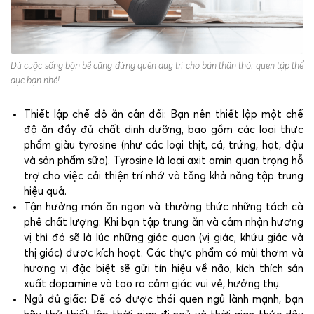
Dù cuộc sống bộn bề cũng đừng quên duy trì cho bản thân thói quen tập thể
dục bạn nhé!
Thiết lập chế độ ăn cân đối: Bạn nên thiết lập một chế
độ ăn đầy đủ chất dinh dưỡng, bao gồm các loại thực
phẩm giàu tyrosine (như các loại thịt, cá, trứng, hạt, đậu
và sản phẩm sữa). Tyrosine là loại axit amin quan trọng hỗ
trợ cho việc cải thiện trí nhớ và tăng khả năng tập trung
hiệu quả.
Tận hưởng món ăn ngon và thưởng thức những tách cà
phê chất lượng: Khi bạn tập trung ăn và cảm nhận hương
vị thì đó sẽ là lúc những giác quan (vị giác, khứu giác và
thị giác) được kích hoạt. Các thực phẩm có mùi thơm và
hương vị đặc biệt sẽ gửi tín hiệu về não, kích thích sản
xuất dopamine và tạo ra cảm giác vui vẻ, hưởng thụ.
Ngủ đủ giấc: Để có được thói quen ngủ lành mạnh, bạn