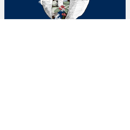
Barista School là học viện đào tạo pha chế cà phê đặc sản
hàng đầu tại Việt Nam với hành trình 10 năm kinh nghiệm
nghiên cứu và giảng dạy. Trường sở hữu đội ngũ giảng viên
chuyên môn cao, cơ sở vật chất cùng giáo trình giảng dạy
theo chuẩn quốc tế hướng đến nhu cầu thị trường.
Chương trình đào tạo Barista School được chứng nhận chuyên
môn bởi các tổ chức trong nước và quốc tế:
Sở Lao Động Thương Binh & Xã Hội – Phòng Quản Lý Giáo
Dục Nghề Nghiệp;
Liên Hiệp Các Trường Đào Tạo Cà Phê Toàn Cầu (GCS);
Viện Nghiên Cứu Scentone Aroma Standards (SCENTONE);
Hệ Thống Tiêu Chuẩn Đánh Giá Latte Art Toàn Cầu (LAGS);
Hiệp Hội Cà Phê Đặc Sản Quốc Tế (SCA).
Chương trình đào tạo