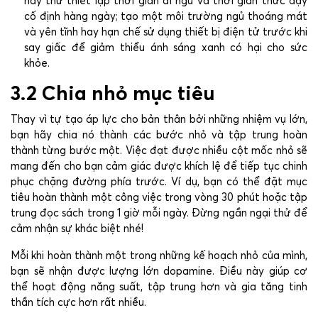
hãy thử thiết lập thời gian đi ngủ và thời gian thức dậy
cố định hàng ngày; tạo một môi trường ngủ thoáng mát
và yên tĩnh hay hạn chế sử dụng thiết bị điện tử trước khi
say giấc để giảm thiểu ánh sáng xanh có hại cho sức
khỏe.
3.2 Chia nhỏ mục tiêu
Thay vì tự tạo áp lực cho bản thân bởi những nhiệm vụ lớn,
bạn hãy chia nó thành các bước nhỏ và tập trung hoàn
thành từng bước một. Việc đạt được nhiều cột mốc nhỏ sẽ
mang đến cho bạn cảm giác được khích lệ để tiếp tục chinh
phục chặng đường phía trước. Ví dụ, bạn có thể đặt mục
tiêu hoàn thành một công việc trong vòng 30 phút hoặc tập
trung đọc sách trong 1 giờ mỗi ngày. Đừng ngần ngại thử để
cảm nhận sự khác biệt nhé!
Mỗi khi hoàn thành một trong những kế hoạch nhỏ của mình,
bạn sẽ nhận được lượng lớn dopamine. Điều này giúp cơ
thể hoạt động năng suất, tập trung hơn và gia tăng tinh
thần tích cực hơn rất nhiều.