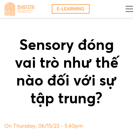
Skip
E-LEARNING
to
content
Sensory đóng
vai trò như thế
nào đối với sự
tập trung?
On Thursday, 06/15/23 - 5:40pm