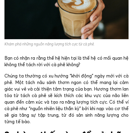
Khám phá những nguồn năng lượng tích cực từ cà phê.
Bạn có nhận ra rằng thế hệ hiện tại là thế hệ có mối quan hệ
không thể tách rời với cà phê không?
Chúng ta thường có xu hướng “khởi động” ngày mới với cà
phê. Một tách nâu sánh thơm ngon có thể mang lại cảm
giác vui vẻ và cải thiện tâm trạng của bạn. Hương thơm lan
tỏa từ tách cà phê sẽ kích thích các khu vực của não liên
quan đến cảm xúc và tạo ra năng lượng tích cực. Có thể ví
cà phê như “nguồn nhiên liệu thần kỳ” bởi khi nạp vào cơ thể
sẽ gia tăng sự tập trung, từ đó sản sinh năng lượng cho
từng tế bào.