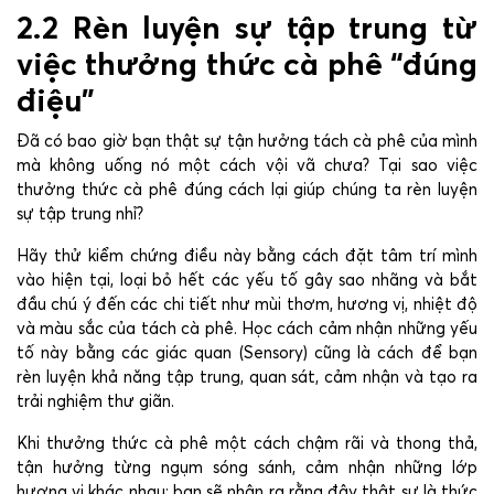
2.2 Rèn luyện sự tập trung từ
việc thưởng thức cà phê “đúng
điệu”
Đã có bao giờ bạn thật sự tận hưởng tách cà phê của mình
mà không uống nó một cách vội vã chưa? Tại sao việc
thưởng thức cà phê đúng cách lại giúp chúng ta rèn luyện
sự tập trung nhỉ?
Hãy thử kiểm chứng điều này bằng cách đặt tâm trí mình
vào hiện tại, loại bỏ hết các yếu tố gây sao nhãng và bắt
đầu chú ý đến các chi tiết như mùi thơm, hương vị, nhiệt độ
và màu sắc của tách cà phê. Học cách cảm nhận những yếu
tố này bằng các giác quan (Sensory) cũng là cách để bạn
rèn luyện khả năng tập trung, quan sát, cảm nhận và tạo ra
trải nghiệm thư giãn.
Khi thưởng thức cà phê một cách chậm rãi và thong thả,
tận hưởng từng ngụm sóng sánh, cảm nhận những lớp
hương vị khác nhau; bạn sẽ nhận ra rằng đây thật sự là thức