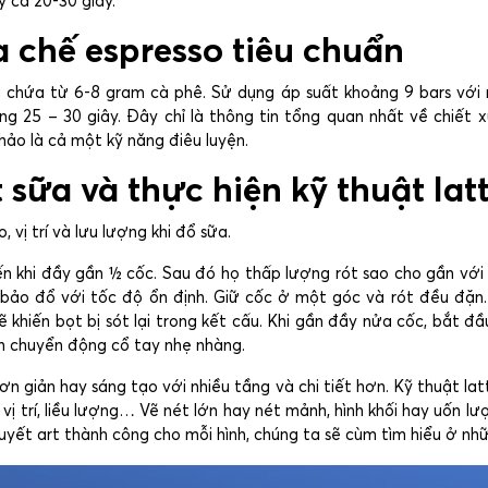
áy ca 20-30 giây.
a chế espresso tiêu chuẩn
 chứa từ 6-8 gram cà phê. Sử dụng áp suất khoảng 9 bars với 
g 25 – 30 giây. Đây chỉ là thông tin tổng quan nhất về chiết 
hảo là cả một kỹ năng điêu luyện.
 sữa và thực hiện kỹ thuật latt
, vị trí và lưu lượng khi đổ sữa.
n khi đầy gần ½ cốc. Sau đó họ thấp lượng rót sao cho gần với
ảo đổ với tốc độ ổn định. Giữ cốc ở một góc và rót đều đặn
hiến bọt bị sót lại trong kết cấu. Khi gần đầy nửa cốc, bắt đầu
ch chuyển động cổ tay nhẹ nhàng.
 đơn giản hay sáng tạo với nhiều tầng và chi tiết hơn. Kỹ thuật la
 vị trí, liều lượng… Vẽ nét lớn hay nét mảnh, hình khối hay uốn lư
uyết art thành công cho mỗi hình, chúng ta sẽ cùm tìm hiểu ở nhữ