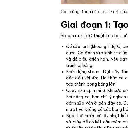
Các công đoạn của Latte art như 
Giai đoạn 1: Tạ
Steam milk là kỹ thuật tạo bọt b
Đổ sữa lạnh (khoảng 1 độ C) c
dụng. Ca đánh sữa lạnh sẽ giú
và dễ điều khiển hơn. Nếu bạn
tránh bị bỏng.
Khởi động steam. Đặt cây đánh
đến đầu vòi sữa. Hạ thấp ca 
tạo thành bong bóng lớn.
Quay sữa (spin milk). Khi sữa
Khi nâng ca, bạn chú ý nghiê
đánh sữa vẫn ở gần đáy ca. Duy
mượt và không có các bong bó
Ngắt hơi nước và lấy nhiệt kế 
vài giây để có kết cấu mềm mị