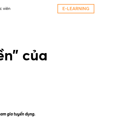
E-LEARNING
c viên
iền” của
tham gia tuyển dụng.