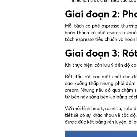
nhiều lần trước khi tiếp tục xo
Giai đoạn 2: Ph
Mỗi tách cà phê espresso thường
hoàn thành cà phê espresso khoản
tách espresso tiêu chuẩn và hoàn 
Giai đoạn 3: Rót
Khi thực hiện, cần lưu ý đến độ cao
Bắt đầu, rót cao một chút cho đế
cao xuống thấp nhưng phải đảm b
cream. Nhưng nếu đổ quá chậm sẽ k
từ bên này sáng bên kia bằng cá
Với mỗi hình heart, rosetta, tulip
tiết sẽ có sự khác nhau về tốc độ,
được đúc kết bằng rèn luyện. Bí q