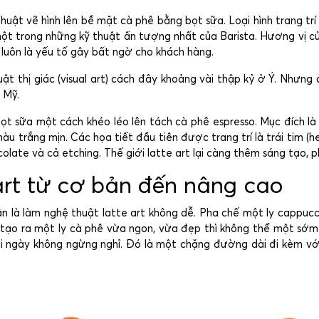
thuật vẽ hình lên bề mặt cà phê bằng bọt sữa. Loại hình trang t
một trong những kỹ thuật ấn tượng nhất của Barista. Hương vị c
ê luôn là yếu tố gây bất ngờ cho khách hàng.
t thị giác (visual art) cách đây khoảng vài thập kỷ ở Ý. Nhưng 
 Mỹ.
 bọt sữa một cách khéo léo lên tách cà phê espresso. Mục đích 
 trắng mịn. Các họa tiết đầu tiên được trang trí là trái tim (he
colate và cả etching. Thế giới latte art lại càng thêm sáng tạo, 
art từ cơ bản đến nâng cao
n là làm nghệ thuật latte art không dễ. Pha chế một ly cappucc
ạo ra một ly cà phê vừa ngon, vừa đẹp thì không thể một sớm
i ngày không ngừng nghỉ. Đó là một chặng đường dài đi kèm với