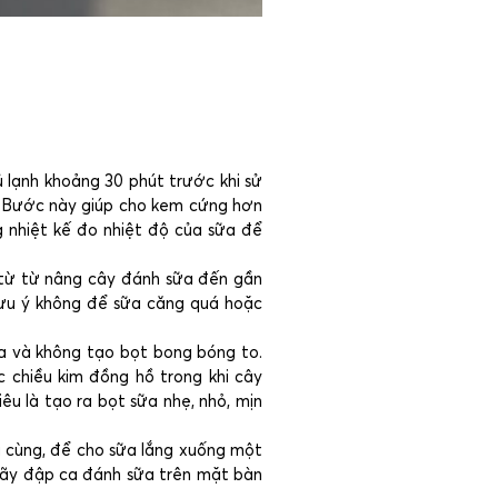
 lạnh khoảng 30 phút trước khi sử
n. Bước này giúp cho kem cứng hơn
g nhiệt kế đo nhiệt độ của sữa để
 từ từ nâng cây đánh sữa đến gần
Lưu ý không để sữa căng quá hoặc
ữa và không tạo bọt bong bóng to.
 chiều kim đồng hồ trong khi cây
u là tạo ra bọt sữa nhẹ, nhỏ, mịn
i cùng, để cho sữa lắng xuống một
hãy đập ca đánh sữa trên mặt bàn