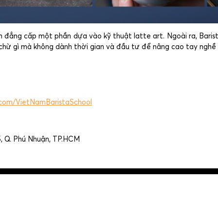
h đẳng cấp một phần dựa vào kỹ thuật latte art. Ngoài ra, Barist
chừ gì mà không dành thời gian và đầu tư để nâng cao tay nghề v
.com/VietNamBaristaSchool
15, Q. Phú Nhuận, TP.HCM