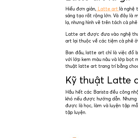
Hiểu đơn giản,
Latte art
là nghệ 
sáng tạo rất rộng lớn. Và đây là 
lạ, nhưng hình vẽ trên tách cà ph
Latte art được đưa vào nghệ thuậ
art lại thuộc về các tiệm cà phê ở
Ban đầu, latte art chỉ là việc đổ
với lớp kem màu nâu và lớp bọt màu
thuật latte art trang trí bằng cho
Kỹ thuật Latte 
Hầu hết các Barista đều công nhậ
khó nếu được hướng dẫn. Nhưng t
được là học, làm và luyện tập mỗ
tập luyện.