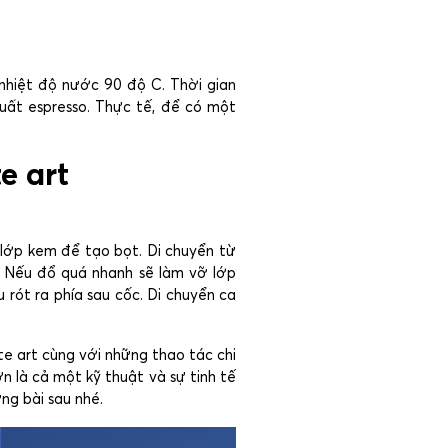
nhiệt độ nước 90 độ C. Thời gian
xuất espresso. Thực tế, để có một
e art
 lớp kem để tạo bọt. Di chuyển từ
. Nếu đổ quá nhanh sẽ làm vỡ lớp
 rót ra phía sau cốc. Di chuyển ca
tte art cùng với những thao tác chi
ợn là cả một kỹ thuật và sự tinh tế
ng bài sau nhé.