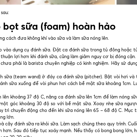
sau:
o bọt sữa (foam) hoàn hảo
ằng cách đưa không khí vào sữa và làm sữa nóng lên.
ho vào dụng cụ đánh sữa. Đặt ca đánh sữa trong tủ đông hoặc tủ
p thuận lợi hơn khi đánh sữa, cũng làm giảm nguy cơ bị đóng cặ
 chưa phải là barista chuyên nghiệp có kinh nghiệm. Hãy sử dụn
 sữa (team wand) ở đáy ca đánh sữa (pitcher). Bật vòi hơi và
đánh sữa xuống để vòi phun hơi cách bề mặt sữa khoảng 1cm. 
 ấm lên khoảng 37 độ C, nâng ca đánh sữa lên 1cm để làm nóng s
n một góc khoảng 30 độ so với bề mặt sữa. Xoay nhẹ sữa ngược
 trì chuyển động cho đến khi sữa nóng lên 65 – 68 độ C. Mục tiê
ng lớn.
và cây đánh sữa ra khỏi sữa. Làm sạch chúng theo quy trình. Cuố
n hơn. Sau đó tiếp tục xoáy mạnh. Nếu thấy có bong bong lớn, 