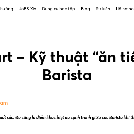
 thưởng
JoBS Xịn
Dụng cụ học tập
Blog
Sự kiện
Hồ sơ họ
rt – Kỹ thuật “ăn t
Barista
6am
 xuất sắc. Đó cũng là điểm khác biệt và cạnh tranh giữa các Barista khi 