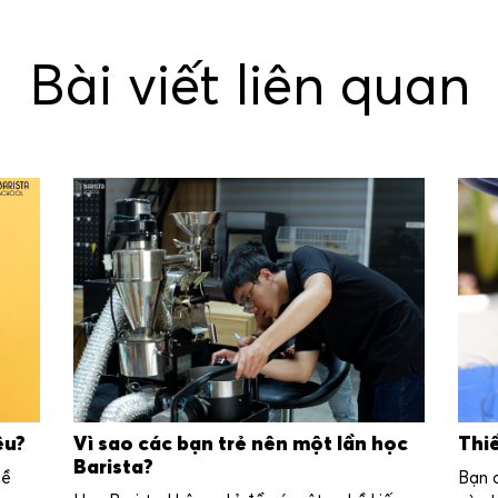
Bài viết liên quan
êu?
Vì sao các bạn trẻ nên một lần học
Thi
Barista?
hề
Bạn đ