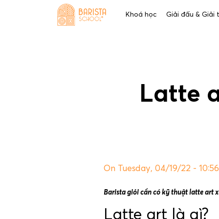
Skip
Khoá học
Giải đấu & Giải
to
content
Latte a
On Tuesday, 04/19/22 - 10:5
Barista giỏi cần có kỹ thuật latte art
Latte art là gì?